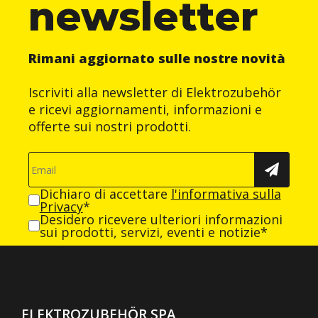
newsletter
Rimani aggiornato sulle nostre novità
Iscriviti alla newsletter di Elektrozubehör
e ricevi aggiornamenti, informazioni e
offerte sui nostri prodotti.
Dichiaro di accettare
l'informativa sulla
Privacy
*
Desidero ricevere ulteriori informazioni
sui prodotti, servizi, eventi e notizie*
ELEKTROZUBEHÖR SPA