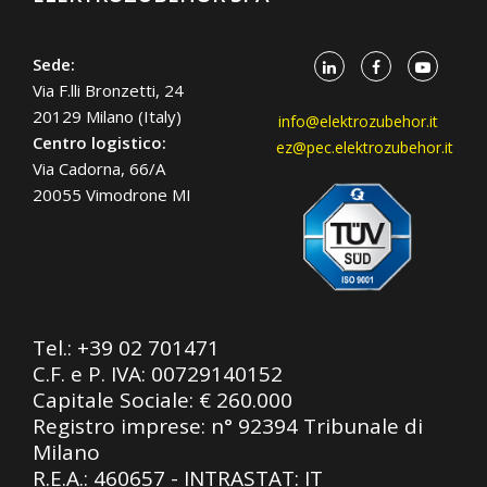
Sede:
Via F.lli Bronzetti, 24
20129 Milano (Italy)
info@elektrozubehor.it
Centro logistico:
ez@pec.elektrozubehor.it
Via Cadorna, 66/A
20055 Vimodrone MI
Tel.:
+39 02 701471
C.F. e P. IVA: 00729140152
Capitale Sociale: € 260.000
Registro imprese: n° 92394 Tribunale di
Milano
R.E.A.: 460657 - INTRASTAT: IT