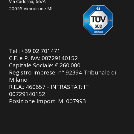
Via Cadorna, 66/A
20055 Vimodrone MI
Tel.:
+39 02 701471
C.F. e P. IVA: 00729140152
Capitale Sociale: € 260.000
Registro imprese: n° 92394 Tribunale di
Milano
R.E.A.: 460657 - INTRASTAT: IT
00729140152
Posizione Import: Ml 007993