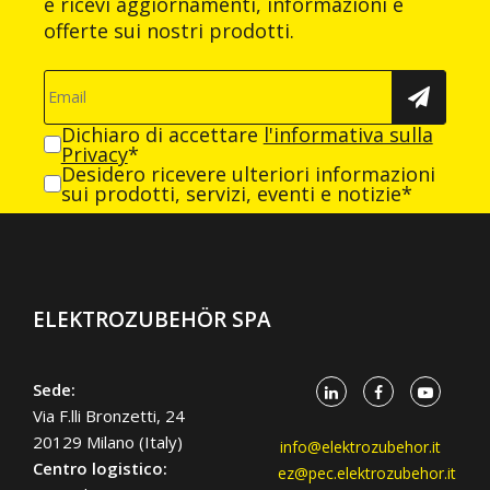
e ricevi aggiornamenti, informazioni e
offerte sui nostri prodotti.
Dichiaro di accettare
l'informativa sulla
Privacy
*
Desidero ricevere ulteriori informazioni
sui prodotti, servizi, eventi e notizie*
ELEKTROZUBEHÖR SPA
Sede:
Via F.lli Bronzetti, 24
20129 Milano (Italy)
info@elektrozubehor.it
Centro logistico:
ez@pec.elektrozubehor.it