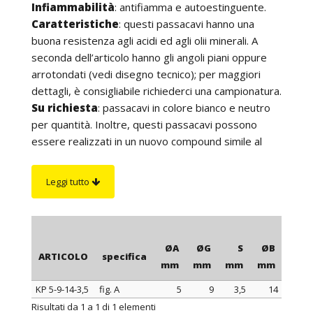
Infiammabilità
: antifiamma e autoestinguente.
Caratteristiche
: questi passacavi hanno una
buona resistenza agli acidi ed agli olii minerali. A
seconda dell’articolo hanno gli angoli piani oppure
arrotondati (vedi disegno tecnico); per maggiori
dettagli, è consigliabile richiederci una campionatura.
Su richiesta
: passacavi in colore bianco e neutro
per quantità. Inoltre, questi passacavi possono
essere realizzati in un nuovo compound simile al
PVC per morbidezza e flessibilità ma resistente
fino ad una temperatura di 110°C, 130°C o 150°C.
Leggi tutto
ØA
ØG
S
ØB
H
ARTICOLO
specifica
mm
mm
mm
mm
mm
KP 5-9-14-3,5
fig. A
5
9
3,5
14
6,5
ARTICOLO
specifica
ØA
ØG
S
ØB
H
Risultati da 1 a 1 di 1 elementi