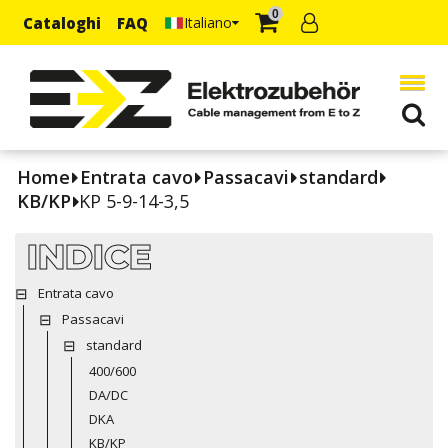
0
Cataloghi
FAQ
Italiano
Home
Entrata cavo
Passacavi
standard
KB/KP
KP 5-9-14-3,5
INDICE
Entrata cavo
Passacavi
standard
400/600
DA/DC
DKA
KB/KP