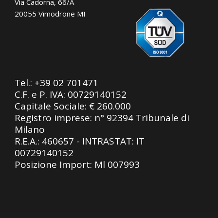
Via Cadorna, 66/A
20055 Vimodrone MI
Tel.:
+39 02 701471
C.F. e P. IVA: 00729140152
Capitale Sociale: € 260.000
Registro imprese: n° 92394 Tribunale di
Milano
R.E.A.: 460657 - INTRASTAT: IT
00729140152
Posizione Import: Ml 007993