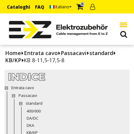
0
Cataloghi
FAQ
Italiano
Home
Entrata cavo
Passacavi
standard
KB/KP
KB 8-11,5-17,5-8
INDICE
Entrata cavo
Passacavi
standard
400/600
DA/DC
DKA
KB/KP