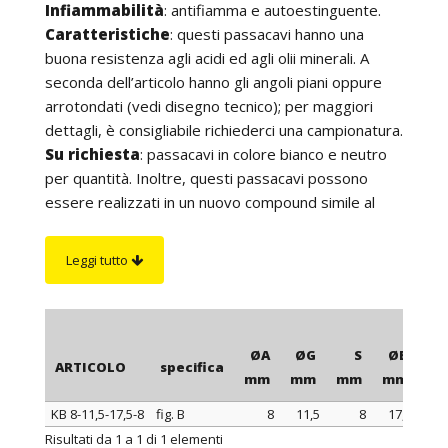
Infiammabilità
: antifiamma e autoestinguente.
Caratteristiche
: questi passacavi hanno una
buona resistenza agli acidi ed agli olii minerali. A
seconda dell’articolo hanno gli angoli piani oppure
arrotondati (vedi disegno tecnico); per maggiori
dettagli, è consigliabile richiederci una campionatura.
Su richiesta
: passacavi in colore bianco e neutro
per quantità. Inoltre, questi passacavi possono
essere realizzati in un nuovo compound simile al
PVC per morbidezza e flessibilità ma resistente
fino ad una temperatura di 110°C, 130°C o 150°C.
Leggi tutto
ØA
ØG
S
ØB
ARTICOLO
specifica
mm
mm
mm
mm
m
KB 8-11,5-17,5-8
fig. B
8
11,5
8
17,5
13
ARTICOLO
specifica
ØA
ØG
S
ØB
Risultati da 1 a 1 di 1 elementi