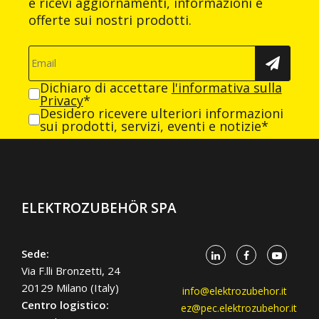
e ricevi aggiornamenti, informazioni e
offerte sui nostri prodotti.
Dichiaro di accettare
l'informativa sulla
Privacy
*
Desidero ricevere ulteriori informazioni
sui prodotti, servizi, eventi e notizie*
ELEKTROZUBEHÖR SPA
Sede:
Via F.lli Bronzetti, 24
20129 Milano (Italy)
info@elektrozubehor.it
Centro logistico:
ez@pec.elektrozubehor.it