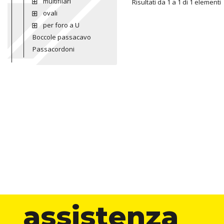
multifilari
ARTICOLO
Risultati da 1 a 1 di 1 elementi
ovali
per foro a U
Boccole passacavo
Passacordoni
assistenza