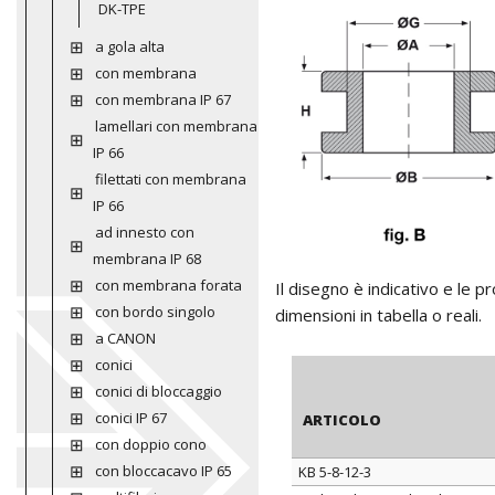
DK-TPE
a gola alta
con membrana
con membrana IP 67
lamellari con membrana
IP 66
filettati con membrana
IP 66
ad innesto con
membrana IP 68
con membrana forata
Il disegno è indicativo e le 
con bordo singolo
dimensioni in tabella o reali.
a CANON
conici
conici di bloccaggio
conici IP 67
ARTICOLO
con doppio cono
con bloccacavo IP 65
KB 5-8-12-3