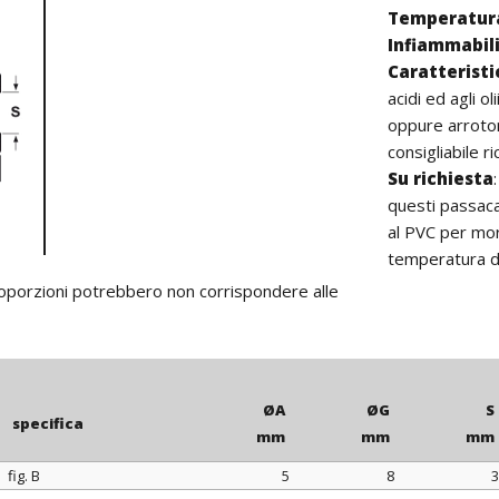
Temperatura
Infiammabil
Caratterist
acidi ed agli ol
oppure arroton
consigliabile r
Su richiesta
questi passaca
al PVC per mor
temperatura d
proporzioni potrebbero non corrispondere alle
ØA
ØG
S
specifica
mm
mm
mm
fig. B
5
8