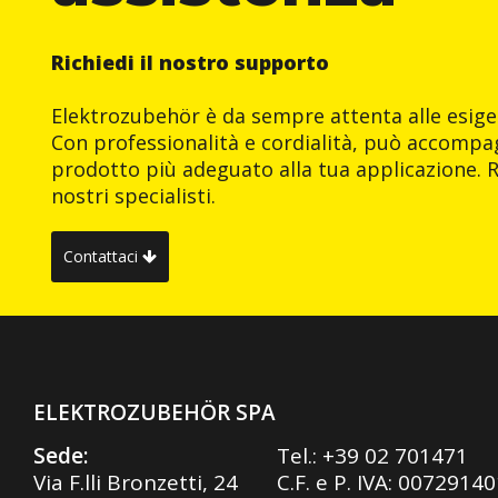
Richiedi il nostro supporto
Elektrozubehör è da sempre attenta alle esigen
Con professionalità e cordialità, può accompag
prodotto più adeguato alla tua applicazione. R
nostri specialisti.
Contattaci
ELEKTROZUBEHÖR SPA
Sede:
Tel.:
+39 02 701471
Via F.lli Bronzetti, 24
C.F. e P. IVA: 0072914