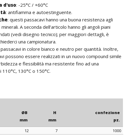
 d'uso
: -25°C / +60°C
ità
: antifiamma e autoestinguente.
iche
: questi passacavi hanno una buona resistenza agli
ii minerali. A seconda dell’articolo hanno gli angoli piani
dati (vedi disegno tecnico); per maggiori dettagli, è
ichiederci una campionatura.
: passacavi in colore bianco e neutro per quantità. Inoltre,
vi possono essere realizzati in un nuovo compound simile
bidezza e flessibilità ma resistente fino ad una
i 110°C, 130°C o 150°C.
ØB
H
confezione
mm
mm
pz.
3
12
7
1000