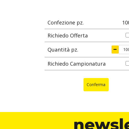
specifica
ØA
ØG
S
mm
mm
mm
Confezione pz.
10
Richiedo Offerta
Quantità pz.
Richiedo Campionatura
Conferma
newsl