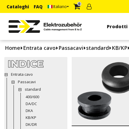
0
Cataloghi
FAQ
Italiano
Prodotti
Home
Entrata cavo
Passacavi
standard
KB/KP
INDICE
Entrata cavo
Passacavi
standard
400/600
DA/DC
DKA
KB/KP
DK/DR