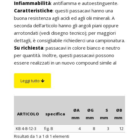
Infiammabilità
: antifiamma e autoestinguente.
Caratteristiche
: questi passacavi hanno una
buona resistenza agli acidi ed agli olii minerali. A
seconda dell’articolo hanno gli angoli piani oppure
arrotondati (vedi disegno tecnico); per maggiori
dettagli, è consigliabile richiederci una campionatura.
Su richiesta
: passacavi in colore bianco e neutro
per quantità. Inoltre, questi passacavi possono
essere realizzati in un nuovo compound simile al
PVC per morbidezza e flessibilità ma resistente
fino ad una temperatura di 110°C, 130°C o 150°C.
Leggi tutto
ØA
ØG
S
ØB
H
ARTICOLO
specifica
mm
mm
mm
mm
mm
KB 4-8-12-3
fig. B
4
8
3
12
7
ARTICOLO
specifica
ØA
ØG
S
ØB
H
Risultati da 1 a 1 di 1 elementi