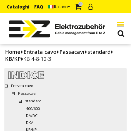
0
Cataloghi
FAQ
Italiano
Home
Entrata cavo
Passacavi
standard
KB/KP
KB 4-8-12-3
INDICE
Entrata cavo
Passacavi
standard
400/600
DA/DC
DKA
KB/KP