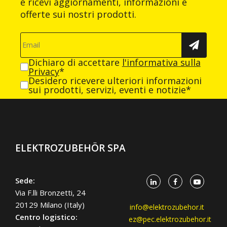
e ricevi aggiornamenti, informazioni e
offerte sui nostri prodotti.
Dichiaro di accettare
l'informativa sulla
Privacy
*
Desidero ricevere ulteriori informazioni
sui prodotti, servizi, eventi e notizie*
ELEKTROZUBEHÖR SPA
Sede:
Via F.lli Bronzetti, 24
20129 Milano (Italy)
info@elektrozubehor.it
Centro logistico:
ez@pec.elektrozubehor.it