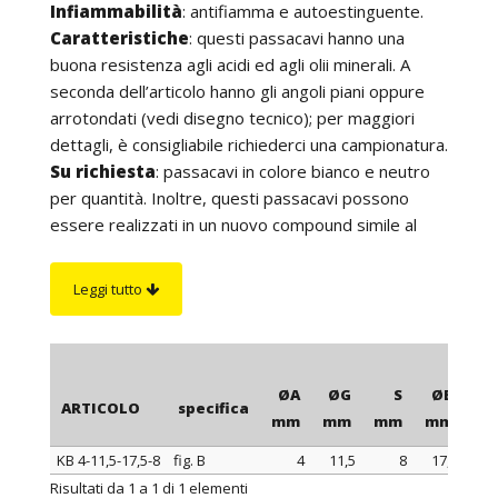
Infiammabilità
: antifiamma e autoestinguente.
Caratteristiche
: questi passacavi hanno una
buona resistenza agli acidi ed agli olii minerali. A
seconda dell’articolo hanno gli angoli piani oppure
arrotondati (vedi disegno tecnico); per maggiori
dettagli, è consigliabile richiederci una campionatura.
Su richiesta
: passacavi in colore bianco e neutro
per quantità. Inoltre, questi passacavi possono
essere realizzati in un nuovo compound simile al
PVC per morbidezza e flessibilità ma resistente
fino ad una temperatura di 110°C, 130°C o 150°C.
Leggi tutto
ØA
ØG
S
ØB
ARTICOLO
specifica
mm
mm
mm
mm
m
KB 4-11,5-17,5-8
fig. B
4
11,5
8
17,5
13
ARTICOLO
specifica
ØA
ØG
S
ØB
Risultati da 1 a 1 di 1 elementi