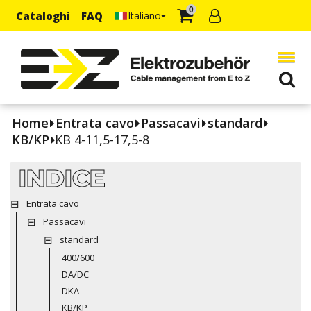
0
Cataloghi
FAQ
Italiano
Home
Entrata cavo
Passacavi
standard
KB/KP
KB 4-11,5-17,5-8
INDICE
Entrata cavo
Passacavi
standard
400/600
DA/DC
DKA
KB/KP