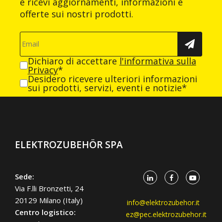
e ricevi aggiornamenti, informazioni e
offerte sui nostri prodotti.
Dichiaro di accettare
l'informativa sulla
Privacy
*
Desidero ricevere ulteriori informazioni
sui prodotti, servizi, eventi e notizie*
ELEKTROZUBEHÖR SPA
Sede:
Via F.lli Bronzetti, 24
20129 Milano (Italy)
info@elektrozubehor.it
Centro logistico:
ez@pec.elektrozubehor.it