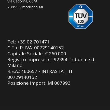
Via Cadorna, 66/A
20055 Vimodrone MI
Tel.:
+39 02 701471
C.F. e P. IVA: 00729140152
Capitale Sociale: € 260.000
Registro imprese: n° 92394 Tribunale di
Milano
R.E.A.: 460657 - INTRASTAT: IT
00729140152
Posizione Import: Ml 007993