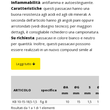
Infiammabilità
: antifiamma e autoestinguente.
Caratteristiche
: questi passacavi hanno una
buona resistenza agli acidi ed agli olii minerali. A
seconda dell’articolo hanno gli angoli piani oppure
arrotondati (vedi disegno tecnico); per maggiori
dettagli, è consigliabile richiederci una campionatura.
Su richiesta
: passacavi in colore bianco e neutro
per quantità. Inoltre, questi passacavi possono
essere realizzati in un nuovo compound simile al
PVC per morbidezza e flessibilità ma resistente
fino ad una temperatura di 110°C, 130°C o 150°C.
Leggi tutto
ØA
ØG
S
ØB
ARTICOLO
specifica
mm
mm
mm
mm
m
KB 10-15-18,5-1,5
fig. B
10
15
1,5
18,5
ARTICOLO
specifica
ØA
ØG
S
ØB
Risultati da 1 a 1 di 1 elementi