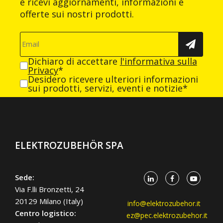
e ricevi aggiornamenti, informazioni e
offerte sui nostri prodotti.
Dichiaro di accettare
l'informativa sulla
Privacy
*
Desidero ricevere ulteriori informazioni
sui prodotti, servizi, eventi e notizie*
ELEKTROZUBEHÖR SPA
Sede:
Via F.lli Bronzetti, 24
20129 Milano (Italy)
info@elektrozubehor.it
Centro logistico:
ez@pec.elektrozubehor.it