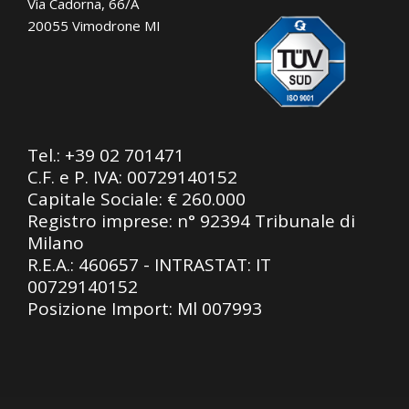
Via Cadorna, 66/A
20055 Vimodrone MI
Tel.:
+39 02 701471
C.F. e P. IVA: 00729140152
Capitale Sociale: € 260.000
Registro imprese: n° 92394 Tribunale di
Milano
R.E.A.: 460657 - INTRASTAT: IT
00729140152
Posizione Import: Ml 007993