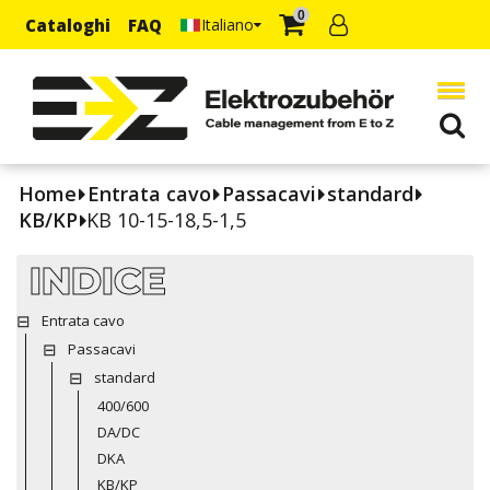
0
Cataloghi
FAQ
Italiano
Home
Entrata cavo
Passacavi
standard
KB/KP
KB 10-15-18,5-1,5
INDICE
Entrata cavo
Passacavi
standard
400/600
DA/DC
DKA
KB/KP