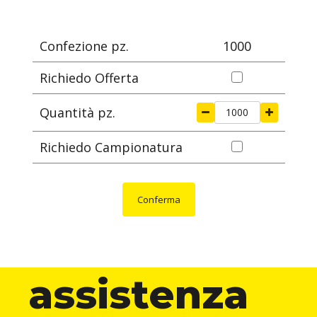
mm
mm
mm
mm
m
Confezione pz.
1000
Richiedo Offerta
Quantità pz.
Richiedo Campionatura
Conferma
assistenza