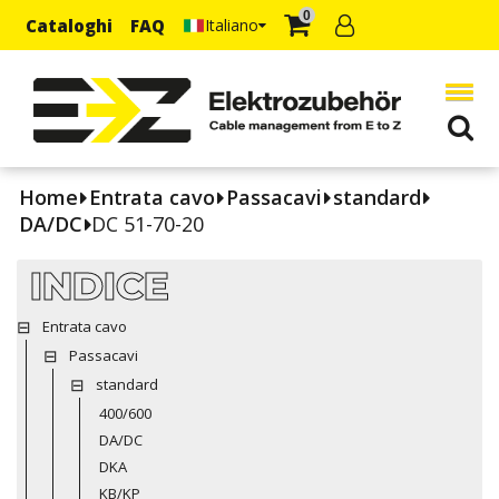
0
Cataloghi
FAQ
Italiano
Home
Entrata cavo
Passacavi
standard
DA/DC
DC 51-70-20
INDICE
Entrata cavo
Passacavi
standard
400/600
DA/DC
DKA
KB/KP