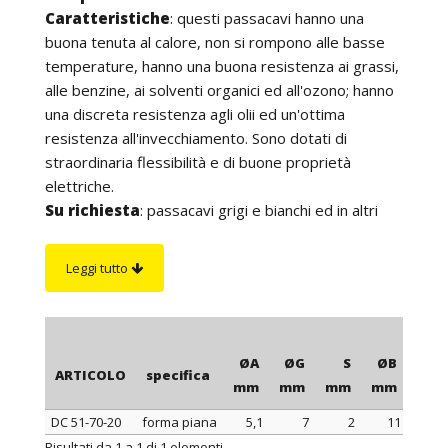
Caratteristiche
: questi passacavi hanno una
buona tenuta al calore, non si rompono alle basse
temperature, hanno una buona resistenza ai grassi,
alle benzine, ai solventi organici ed all'ozono; hanno
una discreta resistenza agli olii ed un'ottima
resistenza all'invecchiamento. Sono dotati di
straordinaria flessibilità e di buone proprietà
elettriche.
Su richiesta
: passacavi grigi e bianchi ed in altri
colori per quantità.
Leggi tutto
ØA
ØG
S
ØB
H
ARTICOLO
specifica
mm
mm
mm
mm
mm
DC 51-70-20
forma piana
5,1
7
2
11
7,5
ARTICOLO
specifica
ØA
ØG
S
ØB
H
Risultati da 1 a 1 di 1 elementi