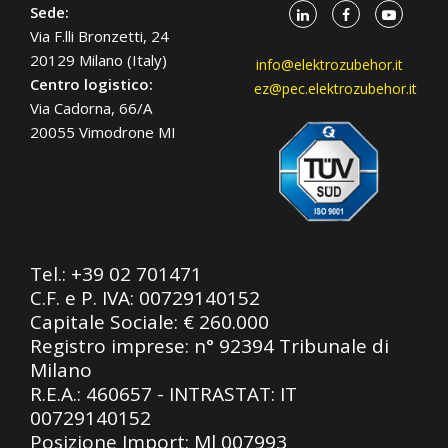
Sede:
Via F.lli Bronzetti, 24
20129 Milano (Italy)
info@elektrozubehor.it
Centro logistico:
ez@pec.elektrozubehor.it
Via Cadorna, 66/A
20055 Vimodrone MI
Tel.:
+39 02 701471
C.F. e P. IVA: 00729140152
Capitale Sociale: € 260.000
Registro imprese: n° 92394 Tribunale di
Milano
R.E.A.: 460657 - INTRASTAT: IT
00729140152
Posizione Import: Ml 007993