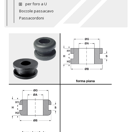
per foro a U
Boccole passacavo
Passacordoni