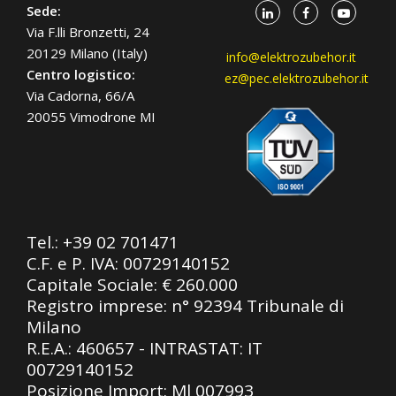
Sede:
Via F.lli Bronzetti, 24
20129 Milano (Italy)
info@elektrozubehor.it
Centro logistico:
ez@pec.elektrozubehor.it
Via Cadorna, 66/A
20055 Vimodrone MI
Tel.:
+39 02 701471
C.F. e P. IVA: 00729140152
Capitale Sociale: € 260.000
Registro imprese: n° 92394 Tribunale di
Milano
R.E.A.: 460657 - INTRASTAT: IT
00729140152
Posizione Import: Ml 007993