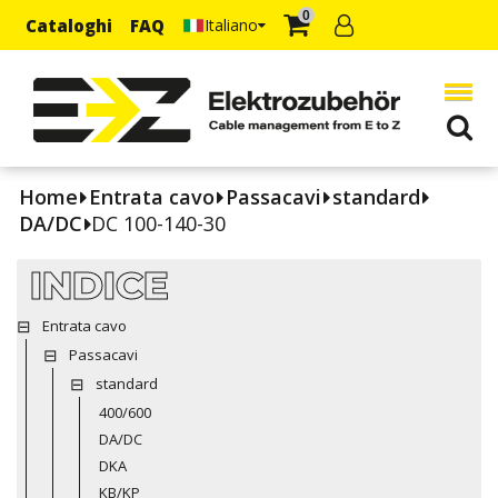
0
Cataloghi
FAQ
Italiano
Home
Entrata cavo
Passacavi
standard
DA/DC
DC 100-140-30
INDICE
Entrata cavo
Passacavi
standard
400/600
DA/DC
DKA
KB/KP