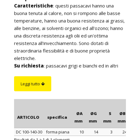
Caratteristiche
: questi passacavi hanno una
buona tenuta al calore, non si rompono alle basse
temperature, hanno una buona resistenza ai grassi,
alle benzine, ai solventi organici ed all'ozono; hanno
una discreta resistenza agli olii ed un'ottima
resistenza all'invecchiamento. Sono dotati di
straordinaria flessibilità e di buone proprietà
elettriche.
Su richiesta
: passacavi grigi e bianchi ed in altri
colori per quantità.
Leggi tutto
ØA
ØG
S
ØB
H
ARTICOLO
specifica
mm
mm
mm
mm
mm
DC 100-140-30
forma piana
10
14
3
24
ARTICOLO
specifica
ØA
ØG
S
ØB
H
Risultati da 1 a 1 di 1 elementi