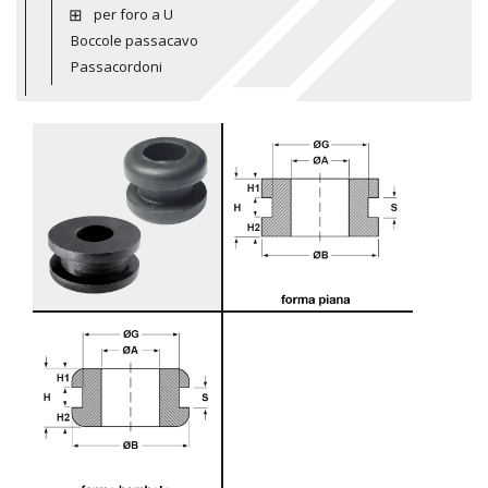
per foro a U
Boccole passacavo
Passacordoni