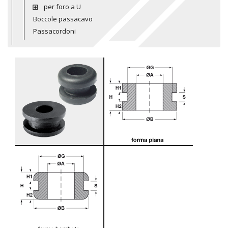
per foro a U
Boccole passacavo
Passacordoni