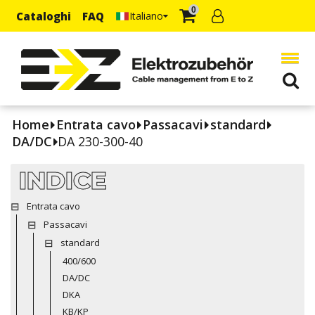
0
Cataloghi
FAQ
Italiano
Home
Entrata cavo
Passacavi
standard
DA/DC
DA 230-300-40
INDICE
Entrata cavo
Passacavi
standard
400/600
DA/DC
DKA
KB/KP