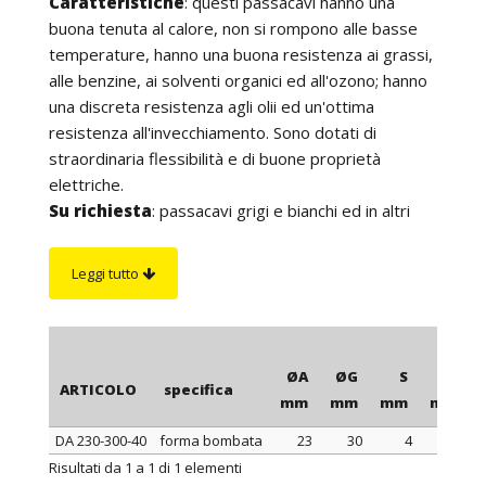
Caratteristiche
: questi passacavi hanno una
buona tenuta al calore, non si rompono alle basse
temperature, hanno una buona resistenza ai grassi,
alle benzine, ai solventi organici ed all'ozono; hanno
una discreta resistenza agli olii ed un'ottima
resistenza all'invecchiamento. Sono dotati di
straordinaria flessibilità e di buone proprietà
elettriche.
Su richiesta
: passacavi grigi e bianchi ed in altri
colori per quantità.
Leggi tutto
ØA
ØG
S
ØB
ARTICOLO
specifica
mm
mm
mm
mm
DA 230-300-40
forma bombata
23
30
4
38
ARTICOLO
specifica
ØA
ØG
S
ØB
Risultati da 1 a 1 di 1 elementi