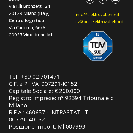
Via F.lli Bronzetti, 24
20129 Milano (Italy)
info@elektrozubehor.it
Centro logistico:
ez@pec.elektrozubehor.it
Via Cadorna, 66/A
20055 Vimodrone MI
Tel.:
+39 02 701471
C.F. e P. IVA: 00729140152
Capitale Sociale: € 260.000
Registro imprese: n° 92394 Tribunale di
Milano
R.E.A.: 460657 - INTRASTAT: IT
00729140152
Posizione Import: Ml 007993