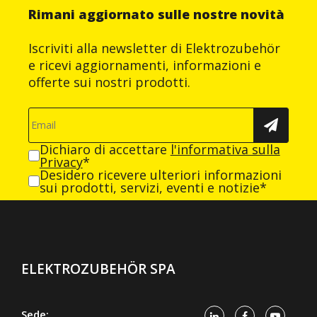
Rimani aggiornato sulle nostre novità
Iscriviti alla newsletter di Elektrozubehör
e ricevi aggiornamenti, informazioni e
offerte sui nostri prodotti.
Dichiaro di accettare
l'informativa sulla
Privacy
*
Desidero ricevere ulteriori informazioni
sui prodotti, servizi, eventi e notizie*
ELEKTROZUBEHÖR SPA
Sede: