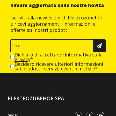
Rimani aggiornato sulle nostre novità
Iscriviti alla newsletter di Elektrozubehör
e ricevi aggiornamenti, informazioni e
offerte sui nostri prodotti.
Dichiaro di accettare
l'informativa sulla
Privacy
*
Desidero ricevere ulteriori informazioni
sui prodotti, servizi, eventi e notizie*
ELEKTROZUBEHÖR SPA
Sede: