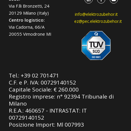
Via F.lli Bronzetti, 24
20129 Milano (Italy)
info@elektrozubehor.it
Centro logistico:
ez@pec.elektrozubehor.it
Via Cadorna, 66/A
20055 Vimodrone MI
Tel.:
+39 02 701471
C.F. e P. IVA: 00729140152
Capitale Sociale: € 260.000
Registro imprese: n° 92394 Tribunale di
Milano
R.E.A.: 460657 - INTRASTAT: IT
00729140152
Posizione Import: Ml 007993