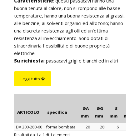
Caratteristiche
: questi passacavi hanno una
buona tenuta al calore, non si rompono alle basse
temperature, hanno una buona resistenza ai grassi,
alle benzine, ai solventi organici ed all'ozono; hanno
una discreta resistenza agli olii ed un'ottima
resistenza all'invecchiamento. Sono dotati di
straordinaria flessibilità e di buone proprietà
elettriche.
Su richiesta
: passacavi grigi e bianchi ed in altri
colori per quantità.
Leggi tutto
ØA
ØG
S
ØB
ARTICOLO
specifica
mm
mm
mm
mm
DA 200-280-60
forma bombata
20
28
6
36
ARTICOLO
specifica
ØA
ØG
S
ØB
Risultati da 1 a 1 di 1 elementi