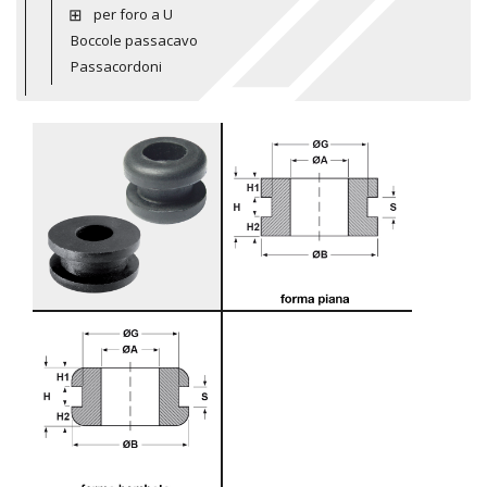
per foro a U
Boccole passacavo
Passacordoni