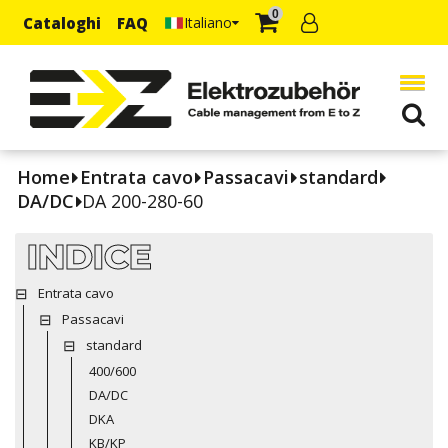
0
Cataloghi
FAQ
Italiano
Home
Entrata cavo
Passacavi
standard
DA/DC
DA 200-280-60
INDICE
Entrata cavo
Passacavi
standard
400/600
DA/DC
DKA
KB/KP