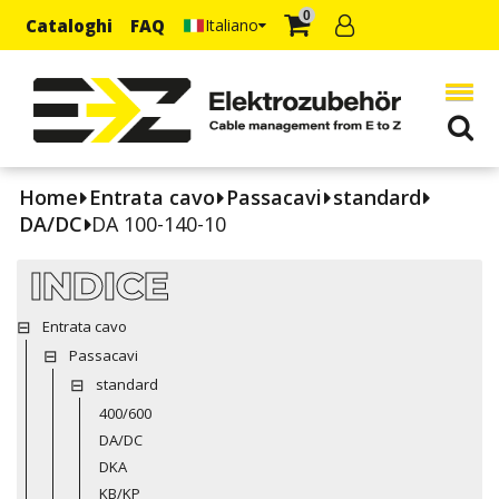
0
Cataloghi
FAQ
Italiano
Home
Entrata cavo
Passacavi
standard
DA/DC
DA 100-140-10
INDICE
Entrata cavo
Passacavi
standard
400/600
DA/DC
DKA
KB/KP