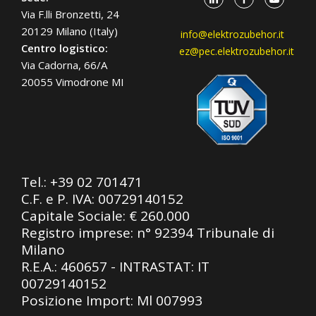
Via F.lli Bronzetti, 24
20129 Milano (Italy)
info@elektrozubehor.it
Centro logistico:
ez@pec.elektrozubehor.it
Via Cadorna, 66/A
20055 Vimodrone MI
Tel.:
+39 02 701471
C.F. e P. IVA: 00729140152
Capitale Sociale: € 260.000
Registro imprese: n° 92394 Tribunale di
Milano
R.E.A.: 460657 - INTRASTAT: IT
00729140152
Posizione Import: Ml 007993