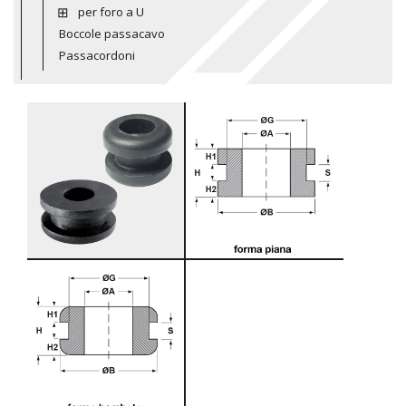
per foro a U
Boccole passacavo
Passacordoni