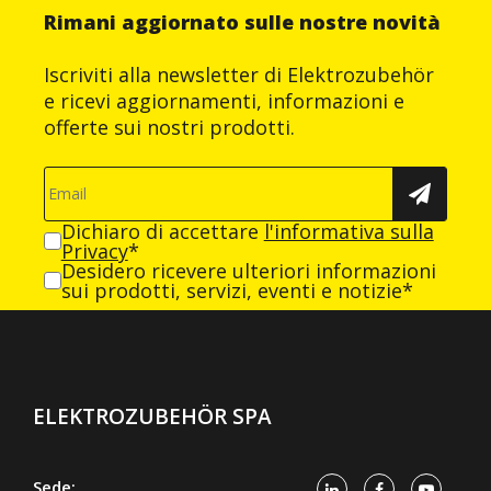
Rimani aggiornato sulle nostre novità
Iscriviti alla newsletter di Elektrozubehör
e ricevi aggiornamenti, informazioni e
offerte sui nostri prodotti.
Dichiaro di accettare
l'informativa sulla
Privacy
*
Desidero ricevere ulteriori informazioni
sui prodotti, servizi, eventi e notizie*
ELEKTROZUBEHÖR SPA
Sede: