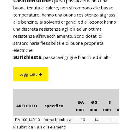
Caratteristiche
: questi passacavi hanno una
buona tenuta al calore, non si rompono alle basse
temperature, hanno una buona resistenza ai grassi,
alle benzine, ai solventi organici ed all'ozono; hanno
una discreta resistenza agli olii ed un'ottima
resistenza all'invecchiamento. Sono dotati di
straordinaria flessibilità e di buone proprietà
elettriche.
Su richiesta
: passacavi grigi e bianchi ed in altri
colori per quantità.
Leggi tutto
ØA
ØG
S
ØB
ARTICOLO
specifica
mm
mm
mm
mm
DA 100-140-10
forma bombata
10
14
1
20
ARTICOLO
specifica
ØA
ØG
S
ØB
Risultati da 1 a 1 di 1 elementi