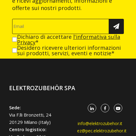
e ricevi aggiornamenti, informazioni e
offerte sui nostri prodotti.
Dichiaro di accettare
l'informativa sulla
Privacy
*
Desidero ricevere ulteriori informazioni
sui prodotti, servizi, eventi e notizie*
ELEKTROZUBEHÖR SPA
Sede:
Via F.lli Bronzetti, 24
20129 Milano (Italy)
info@elektrozubehor.it
Centro logistico:
ez@pec.elektrozubehor.it