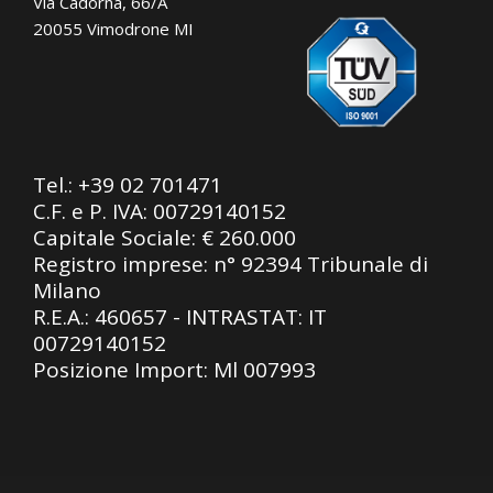
Via Cadorna, 66/A
20055 Vimodrone MI
Tel.:
+39 02 701471
C.F. e P. IVA: 00729140152
Capitale Sociale: € 260.000
Registro imprese: n° 92394 Tribunale di
Milano
R.E.A.: 460657 - INTRASTAT: IT
00729140152
Posizione Import: Ml 007993