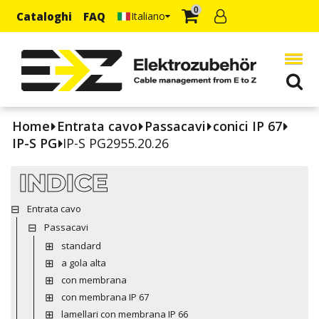
0
Cataloghi
FAQ
Italiano
Home
Entrata cavo
Passacavi
conici IP 67
IP-S PG
IP-S PG2955.20.26
INDICE
Entrata cavo
Passacavi
standard
a gola alta
con membrana
con membrana IP 67
lamellari con membrana IP 66