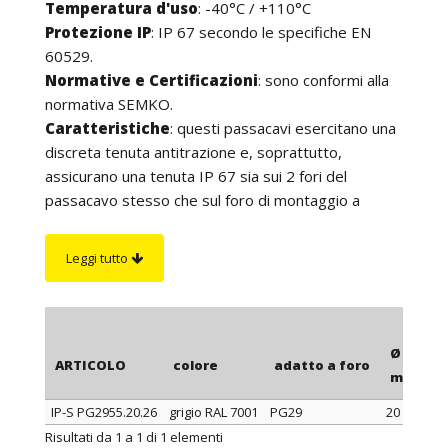
Temperatura d'uso
: -40°C / +110°C
Protezione IP
: IP 67 secondo le specifiche EN
60529.
Normative e Certificazioni
: sono conformi alla
normativa SEMKO.
Caratteristiche
: questi passacavi esercitano una
discreta tenuta antitrazione e, soprattutto,
assicurano una tenuta IP 67 sia sui 2 fori del
passacavo stesso che sul foro di montaggio a
parete. Si presentano con una forma conica il cui
cono è otturato da una sottile membrana. Per una
Leggi tutto
corretta installazione, i passacavi vanno montati nel
foro parete nel verso del cono, ma, a seconda
dell’applicazione, possono essere montati da
entrambi i lati della parete in modo che
Ø est. c
ARTICOLO
colore
adatto a foro
esternamente si veda, a scelta, il cono o la base
mm
piatta. Successivamente, il cavo va introdotto dal
IP-S PG2955.20.26
grigio RAL 7001
PG29
20 - 26
lato con il foro aperto e va spinto fino a rompere la
ARTICOLO
colore
adatto a foro
Ø est. c
Risultati da 1 a 1 di 1 elementi
membrana e a fuoriuscire dal cono; infine, il cavo va