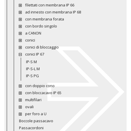
filettati con membrana IP 66
ad innesto con membrana IP 68
con membrana forata
con bordo singolo
a CANON
conici
conici di bloccaggio
conici IP 67
IP-S M
IP-S-L M
IP-S PG
con doppio cono
con bloccacavo IP 65
multifilari
ovali
per foro a U
Boccole passacavo
Passacordoni