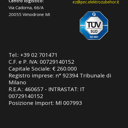
Centro logistico:
ez@pec.elektrozubehor.it
Via Cadorna, 66/A
20055 Vimodrone MI
Tel.:
+39 02 701471
C.F. e P. IVA: 00729140152
Capitale Sociale: € 260.000
Registro imprese: n° 92394 Tribunale di
Milano
R.E.A.: 460657 - INTRASTAT: IT
00729140152
Posizione Import: Ml 007993