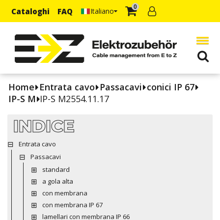
0
Cataloghi
FAQ
Italiano
Home
Entrata cavo
Passacavi
conici IP 67
IP-S M
IP-S M2554.11.17
INDICE
Entrata cavo
Passacavi
standard
a gola alta
con membrana
con membrana IP 67
lamellari con membrana IP 66