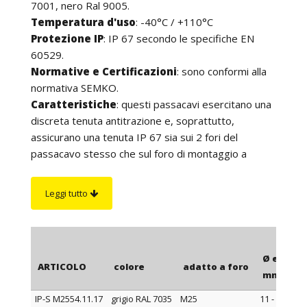
7001, nero Ral 9005.
Temperatura d'uso
: -40°C / +110°C
Protezione IP
: IP 67 secondo le specifiche EN
60529.
Normative e Certificazioni
: sono conformi alla
normativa SEMKO.
Caratteristiche
: questi passacavi esercitano una
discreta tenuta antitrazione e, soprattutto,
assicurano una tenuta IP 67 sia sui 2 fori del
passacavo stesso che sul foro di montaggio a
parete. Si presentano con una forma conica il cui
cono è otturato da una sottile membrana. Per una
Leggi tutto
corretta installazione, i passacavi vanno montati nel
foro parete nel verso del cono, ma, a seconda
dell’applicazione, possono essere montati da
entrambi i lati della parete in modo che
Ø est. ca
ARTICOLO
colore
adatto a foro
esternamente si veda, a scelta, il cono o la base
mm
piatta. Successivamente, il cavo va introdotto dal
IP-S M2554.11.17
grigio RAL 7035
M25
11 - 17
lato con il foro aperto e va spinto fino a rompere la