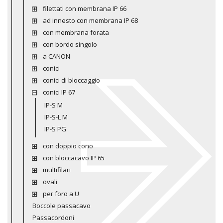
filettati con membrana IP 66
ad innesto con membrana IP 68
con membrana forata
con bordo singolo
a CANON
conici
conici di bloccaggio
conici IP 67
IP-S M
IP-S-L M
IP-S PG
con doppio cono
con bloccacavo IP 65
multifilari
ovali
per foro a U
Boccole passacavo
Passacordoni