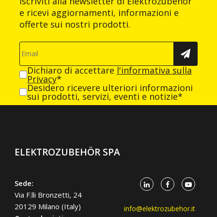
Iscriviti alla newsletter di Elektrozubehör
e ricevi aggiornamenti, informazioni e
offerte sui nostri prodotti.
Dichiaro di accettare
l'informativa sulla
Privacy
*
Desidero ricevere ulteriori informazioni
sui prodotti, servizi, eventi e notizie*
ELEKTROZUBEHÖR SPA
Sede:
Via F.lli Bronzetti, 24
20129 Milano (Italy)
info@elektrozubehor.it