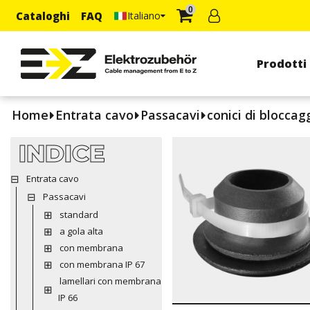
0
Cataloghi
FAQ
Italiano
Prodotti
Home
Entrata cavo
Passacavi
conici di bloccag
INDICE
Entrata cavo
Passacavi
standard
a gola alta
con membrana
con membrana IP 67
lamellari con membrana
IP 66