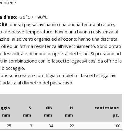
neoprene.
 d'uso
: -30°C / +90°C
iche
: questi passacavi hanno una buona tenuta al calore,
o alle basse temperature, hanno una buona resistenza ai
nzine, ai solventi organici ed all’ozono; hanno una discreta
i oli ed un'ottima resistenza all'invecchiamento. Sono dotati
a flessibilità e di buone proprietà elettriche. Si prestano ad
ti in combinazione con le fascette legacavi così da offrire la
l bloccaggio.
: possono essere forniti già completi di fascette legacavi
iù adatta al diametro del passacavo.
aggio
S
ØB
H
confezione
mm
mm
mm
mm
pz.
25
3
34
22
100
aggio
S
ØB
H
confezione