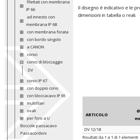
filettati con membrana
Il disegno è indicativo e le 
IP 66
dimensioni in tabella o reali.
ad innesto con
membrana IP 68
con membrana forata
con bordo singolo
a CANON
conici
conici di bloccaggio
DV
conici IP 67
con doppio cono
con bloccacavo IP 65
multifilari
ovali
Ø
ARTICOLO
per foro a U
m
Boccole passacavo
DV 12/18
Passacordoni
ARTICOLO
Ø
Risultati da 1 a 1 di 1 elementi