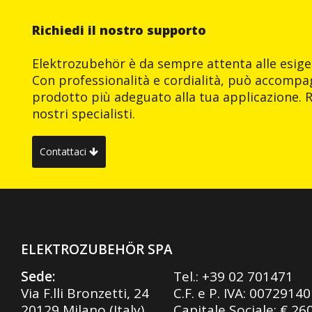
Richiedi il nostro supporto
Elektrozubehör è da sempre attenta alle esigen
Con professionalità e cordialità, può accompag
prodotto più adeguato alla tua applicazione. R
nostri specialisti.
Contattaci
ELEKTROZUBEHÖR SPA
Sede:
Tel.:
+39 02 701471
Via F.lli Bronzetti, 24
C.F. e P. IVA: 0072914
20129 Milano (Italy)
Capitale Sociale: € 26