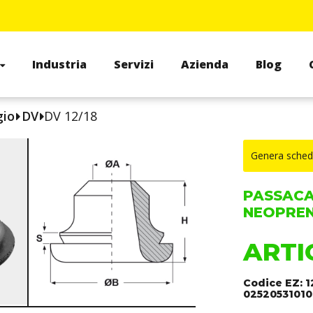
Industria
Servizi
Azienda
Blog
gio
DV
DV 12/18
Genera sched
PASSACA
NEOPRE
ARTI
Codice EZ: 1
02520531010