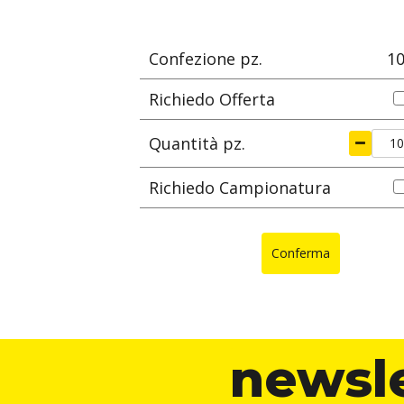
m
mm
Confezione pz.
1
Richiedo Offerta
Quantità pz.
Richiedo Campionatura
Conferma
newsl