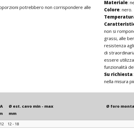
Materiale
: 
proporzioni potrebbero non corrispondere alle
Colore
: nero.
Temperatura
Caratterist
non si rompon
grassi, alle be
resistenza agl
di straordinari
essere utilizza
funzionalità de
Su richiesta
nella misura p
A
Ø est. cavo min - max
Ø foro mont
m
mm
12
12 - 18
A
Ø est. cavo min - max
Ø foro mont