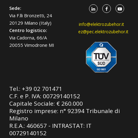
Sede:
Via F.lli Bronzetti, 24
20129 Milano (Italy)
info@elektrozubehor.it
Centro logistico:
ez@pec.elektrozubehor.it
Via Cadorna, 66/A
20055 Vimodrone MI
Tel.:
+39 02 701471
C.F. e P. IVA: 00729140152
Capitale Sociale: € 260.000
Registro imprese: n° 92394 Tribunale di
Milano
R.E.A.: 460657 - INTRASTAT: IT
00729140152