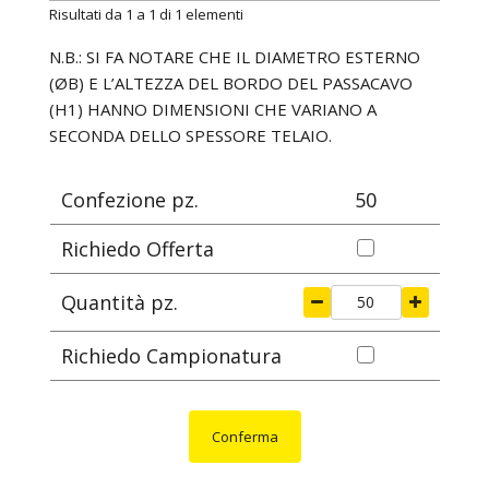
ARTICOLO
colore
materiale
adatto a 
Risultati da 1 a 1 di 1 elementi
in prossimità del foro, si piega ad angolo. Dato che
sono realizzati in TPE morbido sono
N.B.: SI FA NOTARE CHE IL DIAMETRO ESTERNO
particolarmente adatti per applicazioni su superfici
(ØB) E L’ALTEZZA DEL BORDO DEL PASSACAVO
curve. Infine, sono particolarmente adatti al settore
(H1) HANNO DIMENSIONI CHE VARIANO A
dell'illuminazione ed in particolare agli apparecchi a
SECONDA DELLO SPESSORE TELAIO.
LED in quanto sono prodotti in TPE senza aggiunta
di zolfo.
Confezione pz.
50
Su richiesta
: per quantità, possono essere forniti
in altri colori come da tabella RAL.
Richiedo Offerta
Quantità pz.
Richiedo Campionatura
Conferma