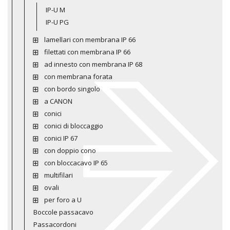
IP-U M
IP-U PG
lamellari con membrana IP 66
filettati con membrana IP 66
ad innesto con membrana IP 68
con membrana forata
con bordo singolo
a CANON
conici
conici di bloccaggio
conici IP 67
con doppio cono
con bloccacavo IP 65
multifilari
ovali
per foro a U
Boccole passacavo
Passacordoni