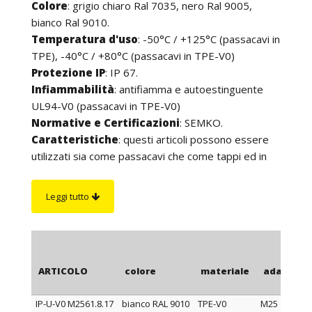
Colore
: grigio chiaro Ral 7035, nero Ral 9005,
bianco Ral 9010.
Temperatura d'uso
: -50°C / +125°C (passacavi in
TPE), -40°C / +80°C (passacavi in TPE-V0)
Protezione IP
: IP 67.
Infiammabilità
: antifiamma e autoestinguente
UL94-V0 (passacavi in TPE-V0)
Normative e Certificazioni
: SEMKO.
Caratteristiche
: questi articoli possono essere
utilizzati sia come passacavi che come tappi ed in
entrambi i casi assicurano una tenuta IP 67. Sono
caratterizzati dalla membrana "pop-out" che può
Leggi tutto
essere facilmente forata dal cavo mentre la
attraversa, senza, quindi, la necessità di utilizzare
alcun utensile. Sono estremamente flessibili, si
adattano ad un’ampia gamma di diametri di cavo e,
ARTICOLO
colore
materiale
adatto a 
grazie ad una sporgenza interna in corrispondenza
della membrana, conservano inalterate le
IP-U-V0 M2561.8.17
bianco RAL 9010
TPE-V0
M25
caratteristiche di tenuta anche nel caso in cui il cavo,