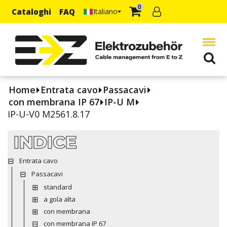
0
Cataloghi
FAQ
Italiano
Home
Entrata cavo
Passacavi
con membrana IP 67
IP-U M
IP-U-V0 M2561.8.17
INDICE
Entrata cavo
Passacavi
standard
a gola alta
con membrana
con membrana IP 67