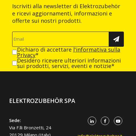
Iscriviti alla newsletter di Elektrozubehör
e ricevi aggiornamenti, informazioni e
offerte sui nostri prodotti.
Dichiaro di accettare
l'informativa sulla
Privacy
*
Desidero ricevere ulteriori informazioni
sui prodotti, servizi, eventi e notizie*
ELEKTROZUBEHÖR SPA
Sede:
Via F.lli Bronzetti, 24
20129 Milano (Italy)