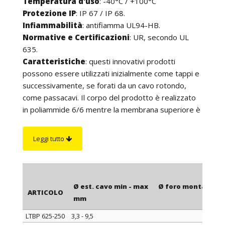
Temperatura d'uso
: -40°C / +100°C
Protezione IP
:
IP 67 / IP 68.
Infiammabilità
: antifiamma UL94-HB.
Normative e Certificazioni
: UR, secondo UL
635.
Caratteristiche
: questi innovativi prodotti
possono essere utilizzati inizialmente come tappi e
successivamente, se forati da un cavo rotondo,
come passacavi. Il corpo del prodotto è realizzato
in poliammide 6/6 mentre la membrana superiore è
in TPE, che è un elastomero termoplastico con
eccellenti caratteristiche. Sia come tappi che come
Leggi tutto
passacavi, anche se perforati da un cavo (o da un
tubo), questi prodotti offrono una tenuta IP67/68.
Come passacavi garantiscono un eccellente
isolamento e protezione meccanica a cavi elettrici,
Ø est. cavo min - max
Ø foro montaggio
ARTICOLO
cavi di telecomunicazione e tubi. Si innestano nei fori
mm
mm
con la semplice pressione delle dita e, grazie ai
LTBP 625-250
3,3 - 9,5
15,9
dentini di fissaggio, si fissano a scatto adattandosi