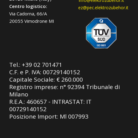
info@elektrozubehor.it
Centro logistico:
ez@pec.elektrozubehor.it
Via Cadorna, 66/A
20055 Vimodrone MI
Tel.:
+39 02 701471
C.F. e P. IVA: 00729140152
Capitale Sociale: € 260.000
Registro imprese: n° 92394 Tribunale di
Milano
R.E.A.: 460657 - INTRASTAT: IT
00729140152
Posizione Import: Ml 007993