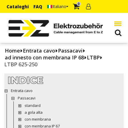
0
Cataloghi
FAQ
Italiano
Home
Entrata cavo
Passacavi
ad innesto con membrana IP 68
LTBP
LTBP 625-250
INDICE
Entrata cavo
Passacavi
standard
a gola alta
con membrana
con membrana IP 67