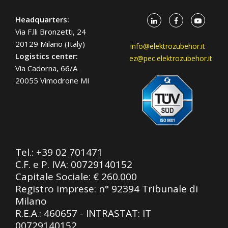
Headquarters:
Via F.lli Bronzetti, 24
20129 Milano (Italy)
info@elektrozubehor.it
Logistics center:
ez@pec.elektrozubehor.it
Via Cadorna, 66/A
20055 Vimodrone MI
Tel.:
+39 02 701471
C.F. e P. IVA: 00729140152
Capitale Sociale: € 260.000
Registro imprese: n° 92394 Tribunale di
Milano
R.E.A.: 460657 - INTRASTAT: IT
00729140152