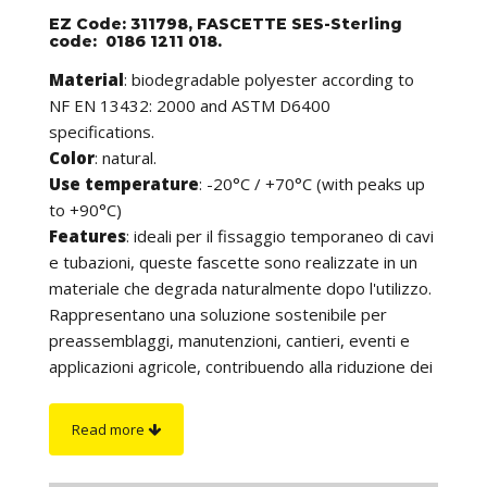
EZ Code: 311798, FASCETTE SES-Sterling
code: 0186 1211 018.
Material
: biodegradable polyester according to
NF EN 13432: 2000 and ASTM D6400
specifications.
Color
: natural.
Use temperature
: -20°C / +70°C (with peaks up
to +90°C)
Features
:
ideali per il fissaggio temporaneo di cavi
e tubazioni, queste fascette sono realizzate in un
materiale che degrada naturalmente dopo l'utilizzo.
Rappresentano una soluzione sostenibile per
preassemblaggi, manutenzioni, cantieri, eventi e
applicazioni agricole, contribuendo alla riduzione dei
rifiuti plastici. Sono particolarmente indicate nelle
situazioni in cui il recupero delle fascette dopo l'uso
Read more
risulta difficile o non praticabile. Si consiglia di
conservarle (al massimo per due anni) lontano da