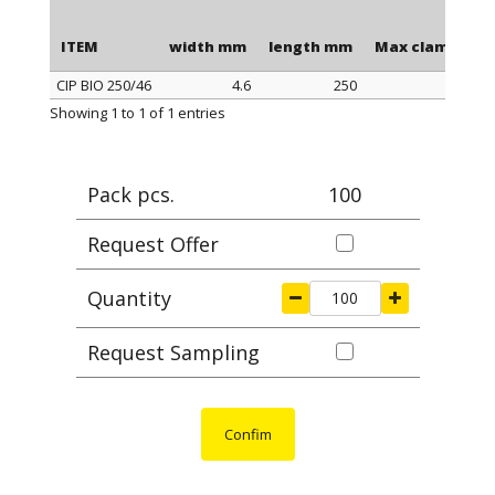
umidità, calore e luce per evitare il deterioramento
prematuro prima dell'uso. La lunghezza è da
ITEM
width mm
length mm
Max clamping 
intendersi comprensiva della testa della fascetta.
CIP BIO 250/46
4.6
250
ITEM
width mm
length mm
Max clamping 
Showing 1 to 1 of 1 entries
Pack pcs.
100
Request Offer
Quantity
Request Sampling
Confim