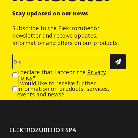
Stay updated on our news
Subscribe to the Elektrozubehör
newsletter and receive updates,
information and offers on our products.
I declare that I accept the
Privacy
Policy
*
I would like to receive further
information on products, services,
events and news*
ELEKTROZUBEHÖR SPA