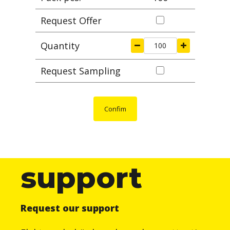
consente di non danneggiare i cavi anche se
Request Offer
utilizzate in ambienti con elevate vibrazioni. Grazie
al loro design compatto, le fascette “BELTO”
Quantity
costituiscono la soluzione ideale per il fissaggio in
spazi ristretti, così come nelle situazioni in cui è
Request Sampling
richiesta un’installazione estetica. Sono disponibili
anche nella versione BELTO-HT indicata per la
resistenza alle alte temperature. Per le loro
particolari ed uniche caratteristiche, queste
Confim
fascette sono adatte ad essere utilizzate in
qualsiasi tipo di settore industriale incluso quello
ferroviario.
support
Request our support