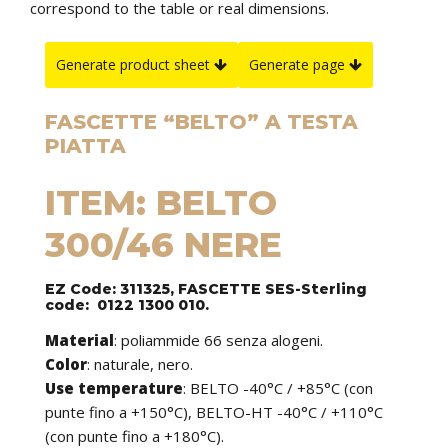
correspond to the table or real dimensions.
Generate product sheet
Generate page
FASCETTE “BELTO” A TESTA
PIATTA
ITEM: BELTO
300/46 NERE
EZ Code: 311325, FASCETTE SES-Sterling
code: 0122 1300 010.
Material
: poliammide 66 senza alogeni.
Color
: naturale, nero.
Use temperature
: BELTO -40°C / +85°C (con
punte fino a +150°C), BELTO-HT -40°C / +110°C
(con punte fino a +180°C).