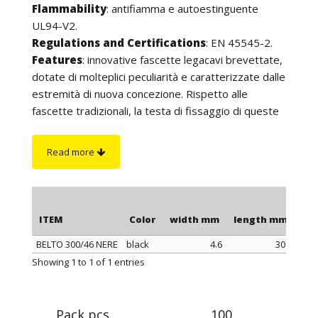
Flammability
: antifiamma e autoestinguente
UL94-V2.
Regulations and Certifications
: EN 45545-2.
Features
:
innovative fascette legacavi brevettate,
dotate di molteplici peculiarità e caratterizzate dalle
estremità di nuova concezione. Rispetto alle
fascette tradizionali, la testa di fissaggio di queste
fascette è totalmente piatta e ciò le rende adatte a
qualsiasi applicazione in cui è necessario ridurre
Read more
l’ingombro dei cablaggi. Questa soluzione anche
diminuisce drasticamente il rischio di
danneggiamento dei cavi e degli oggetti attorno
alle fascette e non arreca danno agli operatori.
ITEM
Color
width mm
length mm
Ma
Inoltre, dopo il taglio della fascetta, il bordo non
BELTO 300/46 NERE
black
4.6
300
risulta tagliente. Sono dotate di un sistema di
ITEM
Color
width mm
length mm
Ma
Showing 1 to 1 of 1 entries
preassemblaggio che consente la pre-chiusura e la
riapertura delle fascette fino al serraggio definitivo.
Si distinguono anche per la cremagliera che,
Pack pcs.
100
essendo esterna, non è a contatto con i cavi; ciò