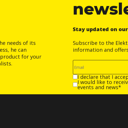
newsl
Stay updated on ou
he needs of its
Subscribe to the Elek
ess, he can
information and offer
product for your
ists.
I declare that I acce
I would like to rece
events and news*