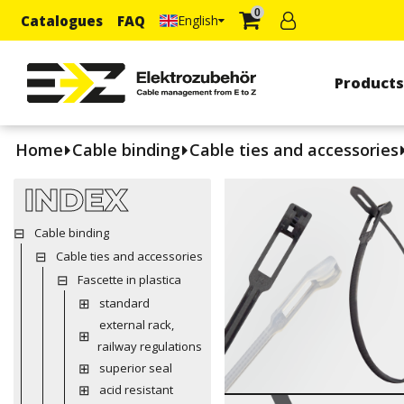
0
Catalogues
FAQ
English
Product
Home
Cable binding
Cable ties and accessories
INDEX
Cable binding
Cable ties and accessories
Fascette in plastica
standard
external rack,
railway regulations
superior seal
acid resistant