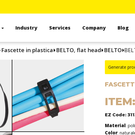
s
Industry
Services
Company
Blog
Fascette in plastica
BELTO, flat head
BELTO
BEL
Generate pro
FASCETT
ITEM
EZ Code: 31
Material
: po
Color
: natural