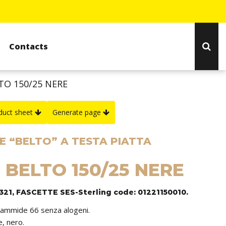
Contacts
TO 150/25 NERE
duct sheet
Generate page
E “BELTO” A TESTA PIATTA
: BELTO 150/25 NERE
1321, FASCETTE SES-Sterling code: 01221150010.
liammide 66 senza alogeni.
e, nero.