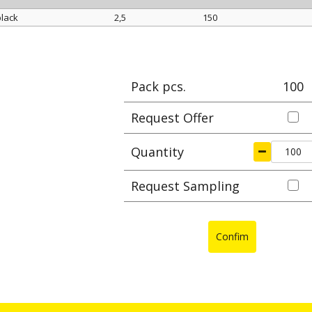
come nelle situ
disponibili an
black
2,5
150
alte temperatu
Color
width mm
length mm
Max cla
fascette sono 
industriale inc
Pack pcs.
100
Request Offer
Quantity
Request Sampling
Confim