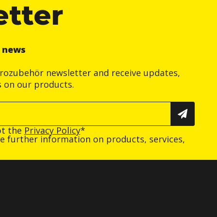
etter
r news
trozubehör newsletter and receive updates,
s on our products.
pt the
Privacy Policy
*
ive further information on products, services,