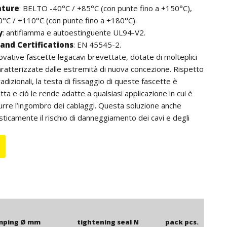
ature
: BELTO -40°C / +85°C (con punte fino a +150°C),
C / +110°C (con punte fino a +180°C).
y
: antifiamma e autoestinguente UL94-V2.
and Certifications
: EN 45545-2.
ovative fascette legacavi brevettate, dotate di molteplici
caratterizzate dalle estremità di nuova concezione. Rispetto
radizionali, la testa di fissaggio di queste fascette è
ta e ciò le rende adatte a qualsiasi applicazione in cui è
urre l’ingombro dei cablaggi. Questa soluzione anche
sticamente il rischio di danneggiamento dei cavi e degli
o alle fascette e non arreca danno agli operatori. Inoltre,
della fascetta, il bordo non risulta tagliente. Sono dotate di
preassemblaggio che consente la pre-chiusura e la
e fascette fino al serraggio definitivo. Si distinguono anche
iera che, essendo esterna, non è a contatto con i cavi; ciò
n danneggiare i cavi anche se utilizzate in ambienti con
ioni. Grazie al loro design compatto, le fascette “BELTO”
a soluzione ideale per il fissaggio in spazi ristretti, così
mping Ø mm
tightening seal N
pack pcs.