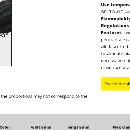
Use temper
BELTO-HT -40°
Flammabilit
Regulations 
Features
:
inn
peculiarità e 
alle fascette t
totalmente piat
necessario rid
diminuisce dra
oggetti attorn
dopo il taglio 
Read more
un sistema di 
riapertura dell
d the proportions may not correspond to the
per la cremagl
consente di no
elevate vibraz
costituiscono l
Color
width mm
length mm
Max cla