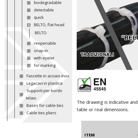
biodegradable
detectable
quick
BELTO, flat head
BELTO
reopenable
snap-in
with eyelet
for marking
Fascette in acciaio inox
Legacavi in plastica
Supporti per bordo
telaio
The drawing is indicative an
Bases for cable ties
table or real dimensions.
Cable ties pliers
ITEM