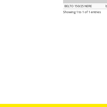
BELTO 150/25 NERE
ITEM
Showing 1 to 1 of 1 entries