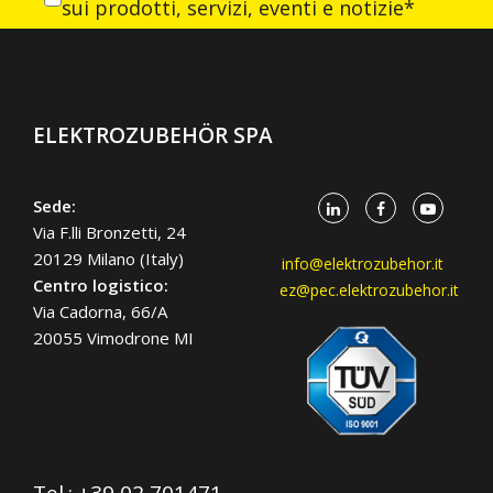
sui prodotti, servizi, eventi e notizie*
ELEKTROZUBEHÖR SPA
Sede:
Via F.lli Bronzetti, 24
20129 Milano (Italy)
info@elektrozubehor.it
Centro logistico:
ez@pec.elektrozubehor.it
Via Cadorna, 66/A
20055 Vimodrone MI
Tel.:
+39 02 701471