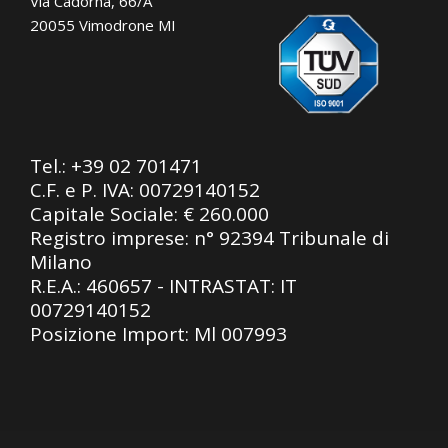
Via Cadorna, 66/A
20055 Vimodrone MI
Tel.:
+39 02 701471
C.F. e P. IVA: 00729140152
Capitale Sociale: € 260.000
Registro imprese: n° 92394 Tribunale di
Milano
R.E.A.: 460657 - INTRASTAT: IT
00729140152
Posizione Import: Ml 007993