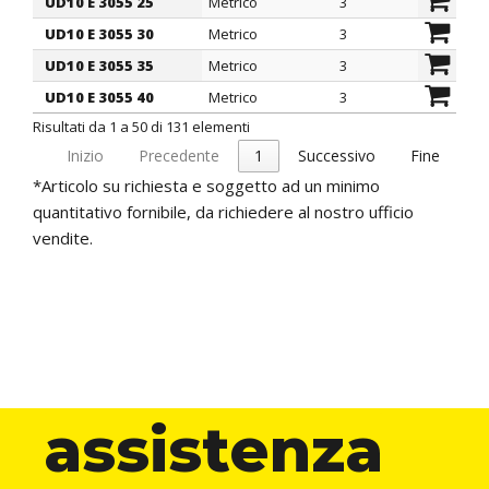
UD10 E 3055 25
Metrico
3
5,
UD10 E 3055 30
Metrico
3
5,
UD10 E 3055 35
Metrico
3
5,
UD10 E 3055 40
Metrico
3
5,
Risultati da 1 a 50 di 131 elementi
Inizio
Precedente
1
Successivo
Fine
*Articolo su richiesta e soggetto ad un minimo
quantitativo fornibile, da richiedere al nostro ufficio
vendite.
assistenza