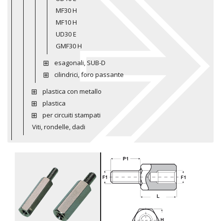
MF30 H
MF10 H
UD30 E
GMF30 H
esagonali, SUB-D
cilindrici, foro passante
plastica con metallo
plastica
per circuiti stampati
Viti, rondelle, dadi