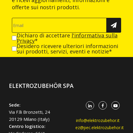
e ricevi aggiornamenti, informazioni e
offerte sui nostri prodotti.
Dichiaro di accettare
l'informativa sulla
Privacy
*
Desidero ricevere ulteriori informazioni
sui prodotti, servizi, eventi e notizie*
ELEKTROZUBEHÖR SPA
Sede:
Via F.lli Bronzetti, 24
20129 Milano (Italy)
info@elektrozubehor.it
Centro logistico:
ez@pec.elektrozubehor.it