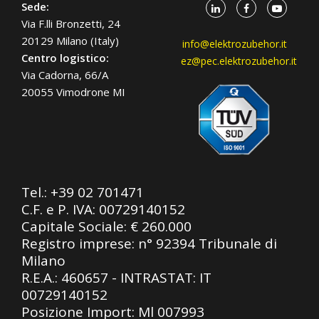
Sede:
Via F.lli Bronzetti, 24
20129 Milano (Italy)
info@elektrozubehor.it
Centro logistico:
ez@pec.elektrozubehor.it
Via Cadorna, 66/A
20055 Vimodrone MI
Tel.:
+39 02 701471
C.F. e P. IVA: 00729140152
Capitale Sociale: € 260.000
Registro imprese: n° 92394 Tribunale di
Milano
R.E.A.: 460657 - INTRASTAT: IT
00729140152
Posizione Import: Ml 007993