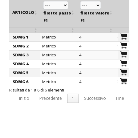
ARTICOLO
filetto passo
filetto valore
H
F1
F1
mm
SDMG 1
Metrico
4
6,3
ARTICOLO
filetto passo
filetto valore
H
SDMG 2
Metrico
4
9,5
F1
F1
mm
SDMG 3
Metrico
4
12,6
SDMG 4
Metrico
4
15,8
SDMG 5
Metrico
4
19
SDMG 6
Metrico
4
22
Risultati da 1 a 6 di 6 elementi
Inizio
Precedente
1
Successivo
Fine