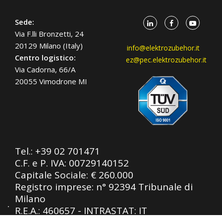
Sede:
Via F.lli Bronzetti, 24
20129 Milano (Italy)
info@elektrozubehor.it
Centro logistico:
ez@pec.elektrozubehor.it
Via Cadorna, 66/A
20055 Vimodrone MI
Tel.:
+39 02 701471
C.F. e P. IVA: 00729140152
Capitale Sociale: € 260.000
Registro imprese: n° 92394 Tribunale di
Milano
R.E.A.: 460657 - INTRASTAT: IT