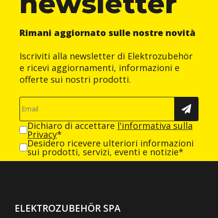
newsletter
Rimani aggiornato sulle nostre novità
Iscriviti alla newsletter di Elektrozubehör
e ricevi aggiornamenti, informazioni e
offerte sui nostri prodotti.
Dichiaro di accettare
l'informativa sulla
Privacy
*
Desidero ricevere ulteriori informazioni
sui prodotti, servizi, eventi e notizie*
ELEKTROZUBEHÖR SPA