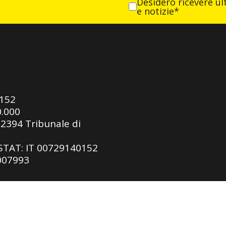
Desidero ricevere ult
e notizie*
0152
0.000
92394 Tribunale di
ASTAT: IT 00729140152
 007993
gy SRL