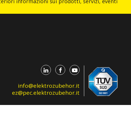
eriori informazioni sui prodotti, servizi, eventi
info@elektrozubehor.it
ez@pec.elektrozubehor.it