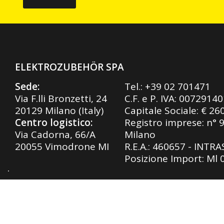
ELEKTROZUBEHÖR SPA
Sede:
Tel.:
+39 02 701471
Via F.lli Bronzetti, 24
C.F. e P. IVA: 0072914
20129 Milano (Italy)
Capitale Sociale: € 26
Centro logistico:
Registro imprese: n° 
Via Cadorna, 66/A
Milano
20055 Vimodrone MI
R.E.A.: 460657 - INTR
Posizione Import: Ml
Privacy Policy
|
Cookie Policy
| Design by
SLTechnolo