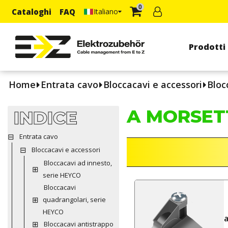
0
Cataloghi
FAQ
Italiano
Prodotti
Home
Entrata cavo
Bloccacavi e accessori
Bloc
A MORSET
INDICE
Entrata cavo
Bloccacavi e accessori
Bloccacavi ad innesto,
serie HEYCO
Bloccacavi
quadrangolari, serie
HEYCO
Bloccacavi antistrappo