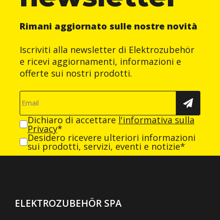
Rimani aggiornato sulle nostre novità
Iscriviti alla newsletter di Elektrozubehör
e ricevi aggiornamenti, informazioni e
offerte sui nostri prodotti.
Dichiaro di accettare
l'informativa sulla
Privacy
*
Desidero ricevere ulteriori informazioni
sui prodotti, servizi, eventi e notizie*
ELEKTROZUBEHÖR SPA