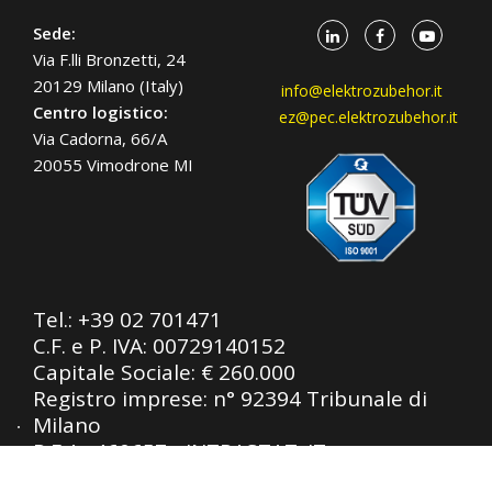
Sede:
Via F.lli Bronzetti, 24
20129 Milano (Italy)
info@elektrozubehor.it
Centro logistico:
ez@pec.elektrozubehor.it
Via Cadorna, 66/A
20055 Vimodrone MI
Tel.:
+39 02 701471
C.F. e P. IVA: 00729140152
Capitale Sociale: € 260.000
Registro imprese: n° 92394 Tribunale di
Milano
R.E.A.: 460657 - INTRASTAT: IT
00729140152