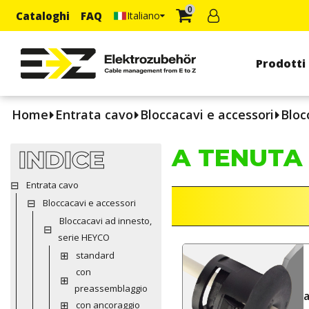
0
Cataloghi
FAQ
Italiano
Prodotti
Home
Entrata cavo
Bloccacavi e accessori
Bloc
A TENUTA 
INDICE
Entrata cavo
Bloccacavi e accessori
Bloccacavi ad innesto,
serie HEYCO
standard
con
preassemblaggio
a
con ancoraggio