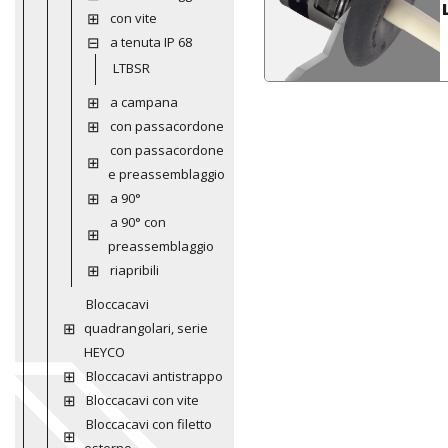
con vite
a tenuta IP 68
LTBSR
a campana
con passacordone
con passacordone
e preassemblaggio
a 90°
a 90° con
preassemblaggio
riapribili
Bloccacavi
quadrangolari, serie
HEYCO
Bloccacavi antistrappo
Bloccacavi con vite
Bloccacavi con filetto