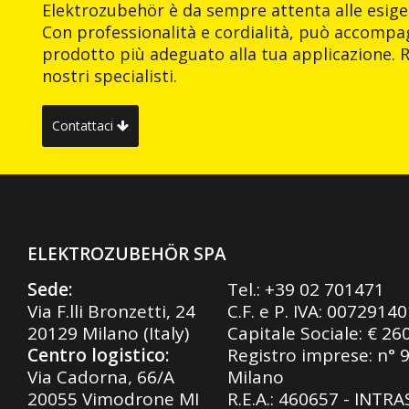
Elektrozubehör è da sempre attenta alle esigen
Con professionalità e cordialità, può accompag
prodotto più adeguato alla tua applicazione. R
nostri specialisti.
Contattaci
ELEKTROZUBEHÖR SPA
Sede:
Tel.:
+39 02 701471
Via F.lli Bronzetti, 24
C.F. e P. IVA: 0072914
20129 Milano (Italy)
Capitale Sociale: € 26
Centro logistico:
Registro imprese: n° 
Via Cadorna, 66/A
Milano
20055 Vimodrone MI
R.E.A.: 460657 - INTR