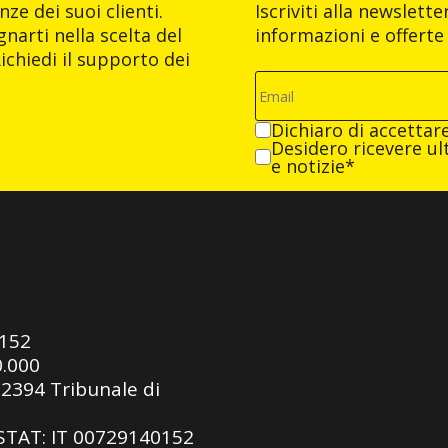
ze dei suoi clienti.
Iscriviti alla newslett
narti nella scelta del
informazioni e offerte 
ichiedi il supporto dei
Dichiaro di accettar
Desidero ricevere ult
e notizie*
0152
0.000
92394 Tribunale di
ASTAT: IT 00729140152