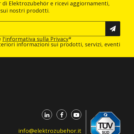
er di Elektrozubehör e ricevi aggiornamenti,
sui nostri prodotti.
e
l'informativa sulla Privacy
*
eriori informazioni sui prodotti, servizi, eventi
info@elektrozubehor.it