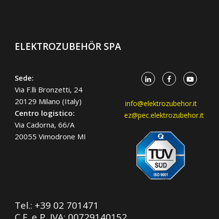
ELEKTROZUBEHÖR SPA
Sede:
Via F.lli Bronzetti, 24
20129 Milano (Italy)
info@elektrozubehor.it
Centro logistico:
ez@pec.elektrozubehor.it
Via Cadorna, 66/A
20055 Vimodrone MI
Tel.:
+39 02 701471
C.F. e P. IVA: 00729140152