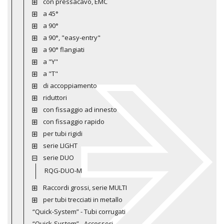
con pressacavo, EMC
a 45°
a 90°
a 90°, "easy-entry"
a 90° flangiati
a "Y"
a "T"
di accoppiamento
riduttori
con fissaggio ad innesto
con fissaggio rapido
per tubi rigidi
serie LIGHT
serie DUO
RQG-DUO-M
Raccordi grossi, serie MULTI
per tubi trecciati in metallo
“Quick-System” - Tubi corrugati
“Quick-System” - Accessori