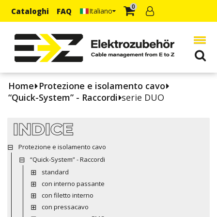
0
Cataloghi
FAQ
Italiano
Home
Protezione e isolamento cavo
“Quick-System” - Raccordi
serie DUO
INDICE
Protezione e isolamento cavo
“Quick-System” - Raccordi
standard
con interno passante
con filetto interno
con pressacavo