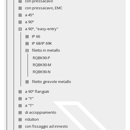
con pressacavo
con pressacavo, EMC
a 45°
a 90°
a 90°, "easy-entry"
IP 66
IP 68/IP 69K
filetto in metallo
RQBK90-P
RQBK90-M
RQBK90-N
filetto girevole metallo
a 90° flangiati
a "Y"
a "T"
di accoppiamento
riduttori
con fissaggio ad innesto