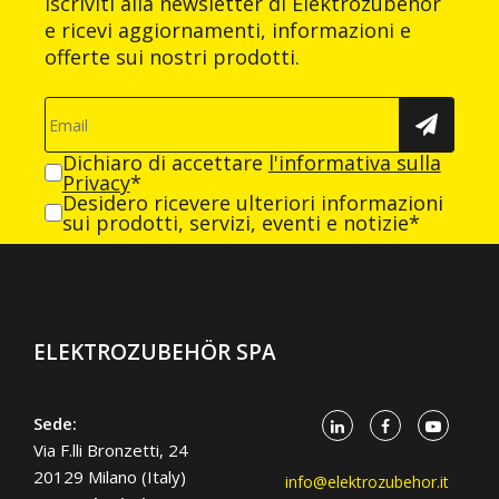
Iscriviti alla newsletter di Elektrozubehör
e ricevi aggiornamenti, informazioni e
offerte sui nostri prodotti.
Dichiaro di accettare
l'informativa sulla
Privacy
*
Desidero ricevere ulteriori informazioni
sui prodotti, servizi, eventi e notizie*
ELEKTROZUBEHÖR SPA
Sede:
Via F.lli Bronzetti, 24
20129 Milano (Italy)
info@elektrozubehor.it