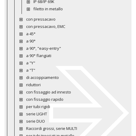
IP 68/IP 69K
filetto in metallo
con pressacavo
con pressacavo, EMC
a 45°
a 90°
a 90°, "easy-entry"
a 90° flangiati
a "Y"
a "T"
di accoppiamento
riduttori
con fissaggio ad innesto
con fissaggio rapido
per tubi rigidi
serie LIGHT
serie DUO
Raccordi grossi, serie MULTI
per tubi trecciati in metallo