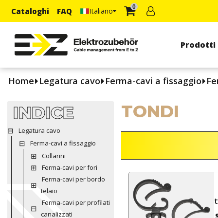
0
Cataloghi
FAQ
Italiano
Prodotti
Home
Legatura cavo
Ferma-cavi a fissaggio
Fe
TONDI
INDICE
Legatura cavo
Ferma-cavi a fissaggio
Collarini
Ferma-cavi per fori
Ferma-cavi per bordo
telaio
Ferma-cavi per profilati
canalizzati