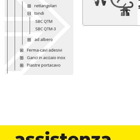
rettangolari
tondi
SBC QTM
SBC QTM-3
ad albero
Ferma-cavi adesivi
Ganci in acciaio inox
Piastre portacavo
assistenza