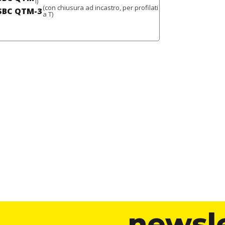
I)
(con chiusura ad incastro, per profilati
SBC QTM-3
a T)
newsl