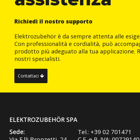
Richiedi il nostro supporto
Elektrozubehör è da sempre attenta alle esigen
Con professionalità e cordialità, può accompag
prodotto più adeguato alla tua applicazione. R
nostri specialisti.
Contattaci
ELEKTROZUBEHÖR SPA
Sede:
Tel.:
+39 02 701471
Via F.lli Bronzetti, 24
C.F. e P. IVA: 0072914