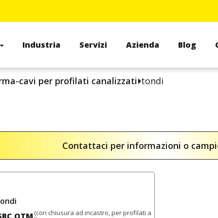
Industria
Servizi
Azienda
Blog
rma-cavi per profilati canalizzati
tondi
Contattaci per informazioni o camp
tondi
(con chiusura ad incastro, per profilati a
SBC QTM