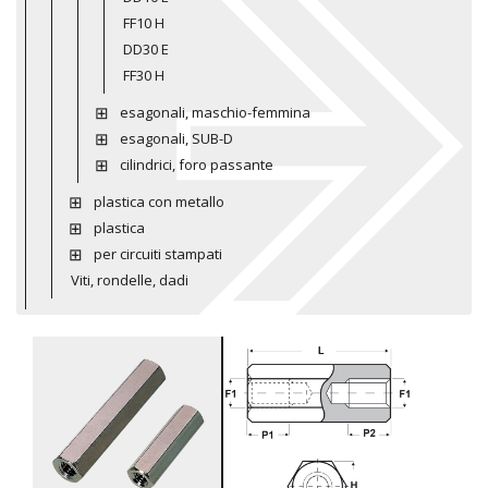
FF10 H
DD30 E
FF30 H
esagonali, maschio-femmina
esagonali, SUB-D
cilindrici, foro passante
plastica con metallo
plastica
per circuiti stampati
Viti, rondelle, dadi