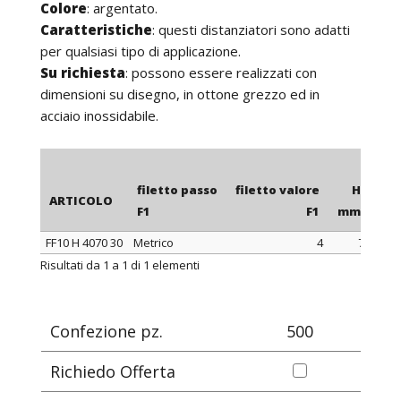
Colore
: argentato.
Caratteristiche
: questi distanziatori sono adatti
per qualsiasi tipo di applicazione.
Su richiesta
: possono essere realizzati con
dimensioni su disegno, in ottone grezzo ed in
acciaio inossidabile.
filetto passo
filetto valore
H
ARTICOLO
F1
F1
mm
m
FF10 H 4070 30
Metrico
4
7
3
ARTICOLO
filetto passo
filetto valore
H
Risultati da 1 a 1 di 1 elementi
F1
F1
mm
m
Confezione pz.
500
Richiedo Offerta