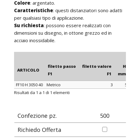
Colore
: argentato.
Caratteristiche
: questi distanziatori sono adatti
per qualsiasi tipo di applicazione.
Su richiesta
: possono essere realizzati con
dimensioni su disegno, in ottone grezzo ed in
acciaio inossidabile.
filetto passo
filetto valore
H
ARTICOLO
F1
F1
mm
m
FF10 H 3050 40
Metrico
3
5
4
ARTICOLO
filetto passo
filetto valore
H
Risultati da 1 a 1 di 1 elementi
F1
F1
mm
m
Confezione pz.
500
Richiedo Offerta