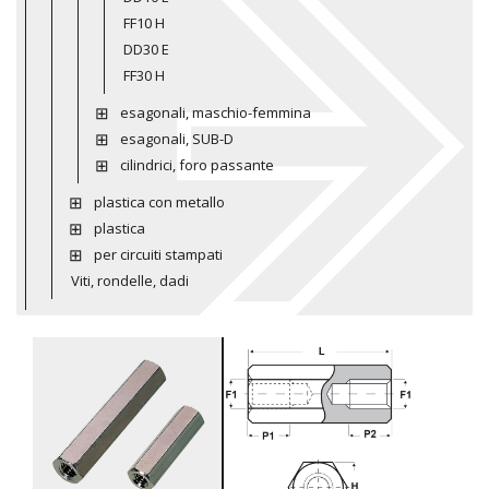
FF10 H
DD30 E
FF30 H
esagonali, maschio-femmina
esagonali, SUB-D
cilindrici, foro passante
plastica con metallo
plastica
per circuiti stampati
Viti, rondelle, dadi