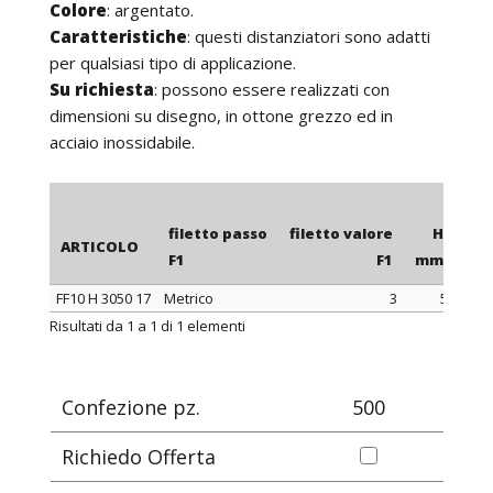
Colore
: argentato.
Caratteristiche
: questi distanziatori sono adatti
per qualsiasi tipo di applicazione.
Su richiesta
: possono essere realizzati con
dimensioni su disegno, in ottone grezzo ed in
acciaio inossidabile.
filetto passo
filetto valore
H
ARTICOLO
F1
F1
mm
m
FF10 H 3050 17
Metrico
3
5
1
ARTICOLO
filetto passo
filetto valore
H
Risultati da 1 a 1 di 1 elementi
F1
F1
mm
m
Confezione pz.
500
Richiedo Offerta