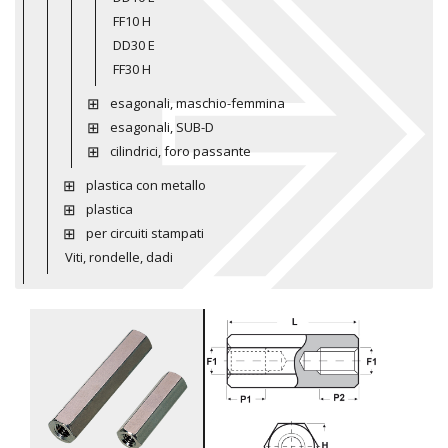
FF10 H
DD30 E
FF30 H
esagonali, maschio-femmina
esagonali, SUB-D
cilindrici, foro passante
plastica con metallo
plastica
per circuiti stampati
Viti, rondelle, dadi