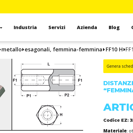
Industria
Servizi
Azienda
Blog
metallo
esagonali, femmina-femmina
FF10 H
FF
Genera sched
DISTANZ
“FEMMIN
ARTI
Codice EZ: 
Materiale
: o