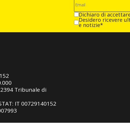
Dichiaro di accettar
Desidero ricevere ult
e notizie*
0152
0.000
92394 Tribunale di
ASTAT: IT 00729140152
 007993