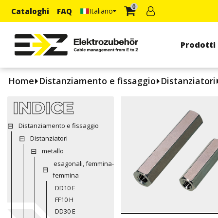
0
Cataloghi
FAQ
Italiano
Prodotti
Home
Distanziamento e fissaggio
Distanziatori
INDICE
Distanziamento e fissaggio
Distanziatori
metallo
esagonali, femmina-
femmina
DD10 E
FF10 H
DD30 E