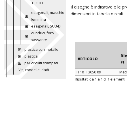
FF30 H
Il disegno è indicativo e le 
esagonali, maschio-
dimensioni in tabella o reali.
femmina
esagonali, SUB-D
cilindrici, foro
passante
plastica con metallo
fil
plastica
ARTICOLO
F1
per circuiti stampati
Viti, rondelle, dadi
FF10 H 3050 09
Metr
ARTICOLO
fil
Risultati da 1 a 1 di 1 elementi
F1