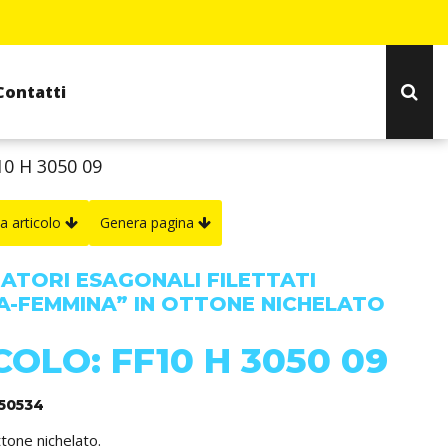
Contatti
10 H 3050 09
a articolo
Genera pagina
IATORI ESAGONALI FILETTATI
A-FEMMINA” IN OTTONE NICHELATO
COLO: FF10 H 3050 09
350534
ttone nichelato.