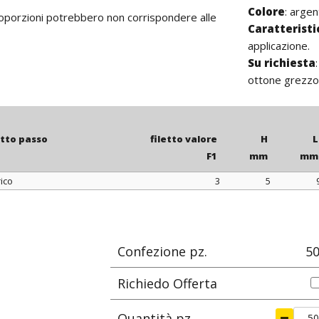
Colore
: argen
proporzioni potrebbero non corrispondere alle
Caratterist
applicazione.
Su richiesta
ottone grezzo 
etto passo
filetto valore
H
L
F1
mm
mm
ico
3
5
etto passo
filetto valore
H
L
F1
mm
mm
Confezione pz.
5
Richiedo Offerta
Quantità pz.