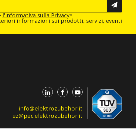
e
l'informativa sulla Privacy
*
eriori informazioni sui prodotti, servizi, eventi
info@elektrozubehor.it
ez@pec.elektrozubehor.it