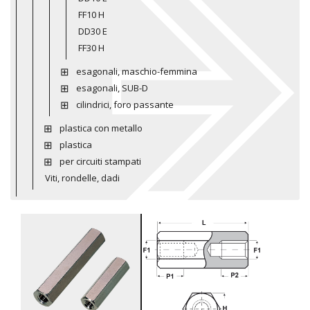
FF10 H
DD30 E
FF30 H
esagonali, maschio-femmina
esagonali, SUB-D
cilindrici, foro passante
plastica con metallo
plastica
per circuiti stampati
Viti, rondelle, dadi