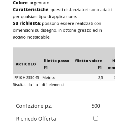
Colore
: argentato.
Caratteristiche
: questi distanziatori sono adatti
per qualsiasi tipo di applicazione.
Su richiesta
: possono essere realizzati con
dimensioni su disegno, in ottone grezzo ed in
acciaio inossidabile.
filetto passo
filetto valore
H
ARTICOLO
F1
F1
mm
m
FF10 H 2550 45
Metrico
2,5
5
4
ARTICOLO
filetto passo
filetto valore
H
Risultati da 1 a 1 di 1 elementi
F1
F1
mm
m
Confezione pz.
500
Richiedo Offerta