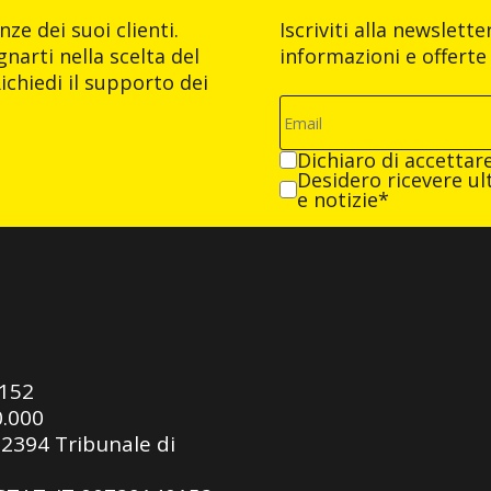
ze dei suoi clienti.
Iscriviti alla newslett
narti nella scelta del
informazioni e offerte 
ichiedi il supporto dei
Dichiaro di accettar
Desidero ricevere ult
e notizie*
0152
0.000
92394 Tribunale di