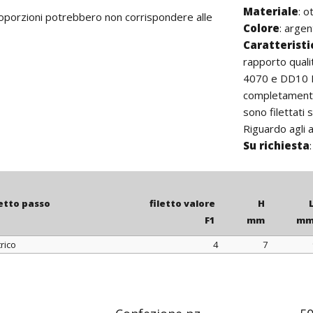
Materiale
: o
proporzioni potrebbero non corrispondere alle
Colore
: argen
Caratterist
rapporto quali
4070 e DD10 E 
completamente 
sono filettati
Riguardo agli a
Su richiesta
letto passo
filetto valore
H
F1
mm
m
rico
4
7
letto passo
filetto valore
H
F1
mm
m