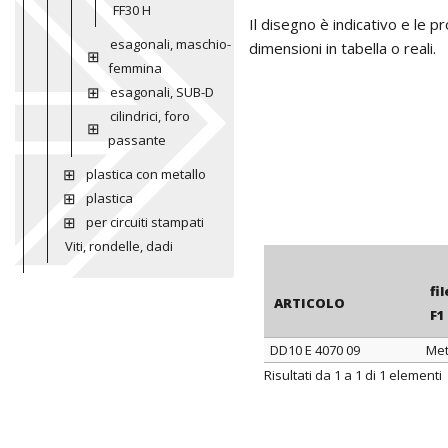
FF30 H
Il disegno è indicativo e le 
esagonali, maschio-
dimensioni in tabella o reali.
femmina
esagonali, SUB-D
cilindrici, foro
passante
plastica con metallo
plastica
per circuiti stampati
Viti, rondelle, dadi
fi
ARTICOLO
F1
DD10 E 4070 09
Met
ARTICOLO
fi
Risultati da 1 a 1 di 1 elementi
F1