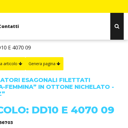
Contatti
10 E 4070 09
a articolo
Genera pagina
IATORI ESAGONALI FILETTATI
A-FEMMINA” IN OTTONE NICHELATO -
Z”
COLO: DD10 E 4070 09
356703