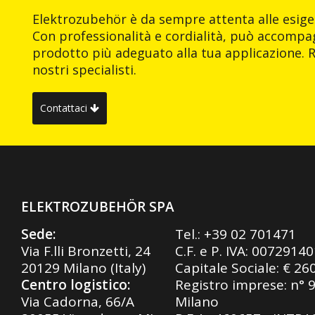
Elektrozubehör è da sempre attenta alle esigen
Con professionalità e cordialità, può accompag
prodotto più adeguato alla tua applicazione. R
nostri specialisti.
Contattaci
ELEKTROZUBEHÖR SPA
Sede:
Tel.:
+39 02 701471
Via F.lli Bronzetti, 24
C.F. e P. IVA: 0072914
20129 Milano (Italy)
Capitale Sociale: € 26
Centro logistico:
Registro imprese: n° 
Via Cadorna, 66/A
Milano