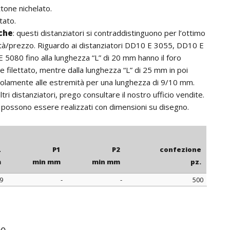
ttone nichelato.
tato.
iche
: questi distanziatori si contraddistinguono per l’ottimo
tà/prezzo. Riguardo ai distanziatori DD10 E 3055, DD10 E
5080 fino alla lunghezza “L” di 20 mm hanno il foro
filettato, mentre dalla lunghezza “L” di 25 mm in poi
 solamente alle estremità per una lunghezza di 9/10 mm.
ltri distanziatori, prego consultare il nostro ufficio vendite.
: possono essere realizzati con dimensioni su disegno.
L
P1
P2
confezione
m
min mm
min mm
pz.
9
-
-
500
L
P1
P2
confezione
m
min mm
min mm
pz.