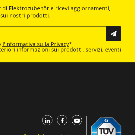
er di Elektrozubehör e ricevi aggiornamenti,
sui nostri prodotti.
e
l'informativa sulla Privacy
*
eriori informazioni sui prodotti, servizi, eventi