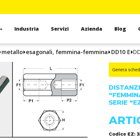
Industria
Servizi
Azienda
Blog
metallo
esagonali, femmina-femmina
DD10 E
DD
Genera sched
DISTANZ
“FEMMIN
SERIE “E
ARTI
Codice EZ: 