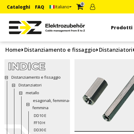
0
Cataloghi
FAQ
Italiano
Prodotti
Home
Distanziamento e fissaggio
Distanziatori
INDICE
Distanziamento e fissaggio
Distanziatori
metallo
esagonali, femmina-
femmina
DD10 E
FF10 H
DD30 E