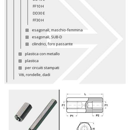
FF10 H
DD30 E
FF30 H
esagonali, maschio-femmina
esagonali, SUB-D
cilindrici, foro passante
plastica con metallo
plastica
per circuiti stampati
Viti, rondelle, dadi