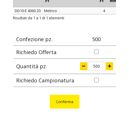
F1
F1
mm
m
DD10 E 4060 20
Metrico
4
6
ARTICOLO
filetto passo
filetto valore
H
Risultati da 1 a 1 di 1 elementi
F1
F1
mm
m
Confezione pz.
500
Richiedo Offerta
Quantità pz.
Richiedo Campionatura
Conferma