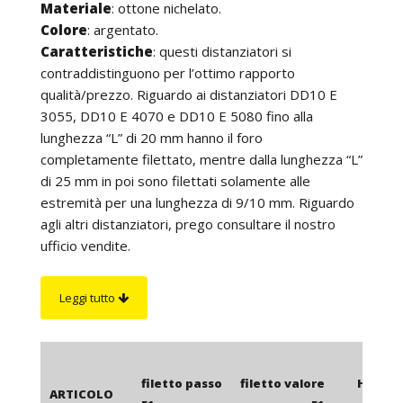
Materiale
: ottone nichelato.
Colore
: argentato.
Caratteristiche
: questi distanziatori si
contraddistinguono per l’ottimo rapporto
qualità/prezzo. Riguardo ai distanziatori DD10 E
3055, DD10 E 4070 e DD10 E 5080 fino alla
lunghezza “L” di 20 mm hanno il foro
completamente filettato, mentre dalla lunghezza “L”
di 25 mm in poi sono filettati solamente alle
estremità per una lunghezza di 9/10 mm. Riguardo
agli altri distanziatori, prego consultare il nostro
ufficio vendite.
Su richiesta
: possono essere realizzati con
dimensioni su disegno.
Leggi tutto
filetto passo
filetto valore
H
ARTICOLO