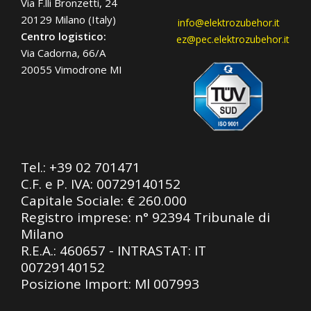
Via F.lli Bronzetti, 24
20129 Milano (Italy)
info@elektrozubehor.it
Centro logistico:
ez@pec.elektrozubehor.it
Via Cadorna, 66/A
20055 Vimodrone MI
Tel.:
+39 02 701471
C.F. e P. IVA: 00729140152
Capitale Sociale: € 260.000
Registro imprese: n° 92394 Tribunale di
Milano
R.E.A.: 460657 - INTRASTAT: IT
00729140152
Posizione Import: Ml 007993