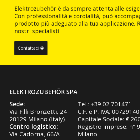
Elektrozubehör è da sempre attenta alle esigen
Con professionalità e cordialità, può accompag
prodotto più adeguato alla tua applicazione. R
nostri specialisti.
Contattaci
ELEKTROZUBEHÖR SPA
Sede:
Tel.:
+39 02 701471
Via F.lli Bronzetti, 24
C.F. e P. IVA: 0072914
20129 Milano (Italy)
Capitale Sociale: € 26
Centro logistico:
Registro imprese: n° 
Via Cadorna, 66/A
Milano