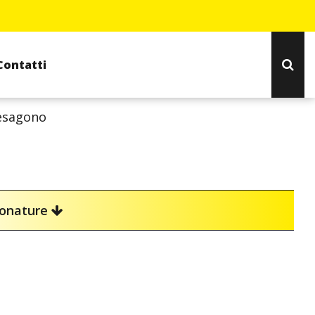
Contatti
 esagono
ionature