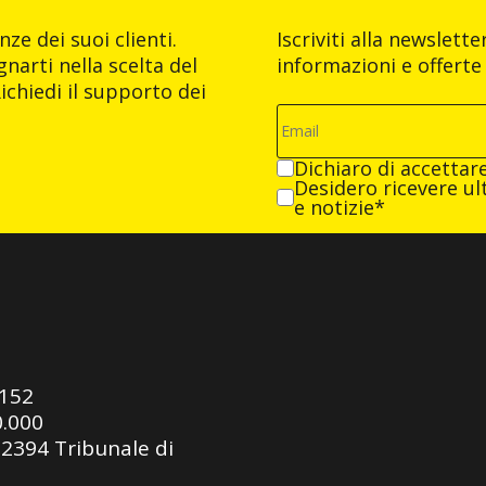
ze dei suoi clienti.
Iscriviti alla newslett
narti nella scelta del
informazioni e offerte 
ichiedi il supporto dei
Dichiaro di accettar
Desidero ricevere ult
e notizie*
0152
0.000
92394 Tribunale di