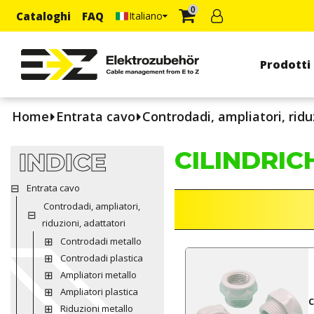
0
Cataloghi
FAQ
Italiano
Prodotti
Home
Entrata cavo
Controdadi, ampliatori, ridu
CILINDRI
INDICE
Entrata cavo
Controdadi, ampliatori,
riduzioni, adattatori
Controdadi metallo
Controdadi plastica
Ampliatori metallo
Ampliatori plastica
Riduzioni metallo