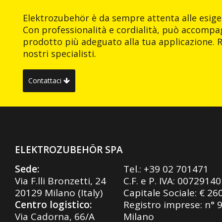
Elektrozubehör è da sempre attenta alle esigen
Con professionalità e cordialità, può accompag
prodotto più adeguato alla tua applicazione. R
nostri specialisti.
Contattaci
ELEKTROZUBEHÖR SPA
Sede:
Tel.:
+39 02 701471
Via F.lli Bronzetti, 24
C.F. e P. IVA: 0072914
20129 Milano (Italy)
Capitale Sociale: € 26
Centro logistico:
Registro imprese: n° 
Via Cadorna, 66/A
Milano