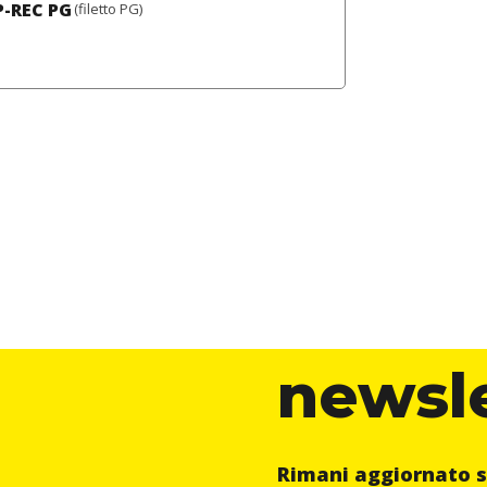
P-REC PG
(filetto PG)
newsl
Rimani aggiornato s