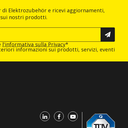
er di Elektrozubehör e ricevi aggiornamenti,
sui nostri prodotti.
e
l'informativa sulla Privacy
*
eriori informazioni sui prodotti, servizi, eventi