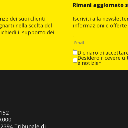
Rimani aggiornato s
ze dei suoi clienti.
Iscriviti alla newslett
narti nella scelta del
informazioni e offerte 
ichiedi il supporto dei
Dichiaro di accettar
Desidero ricevere ult
e notizie*
0152
0.000
92394 Tribunale di