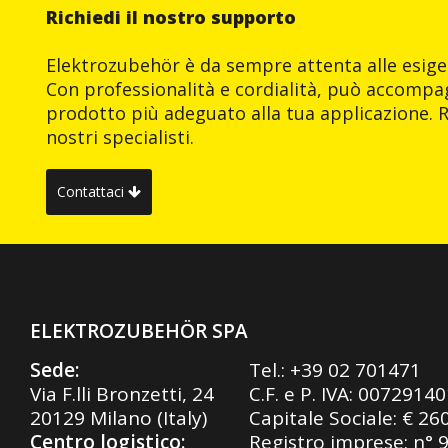
Richiedi il nostro supporto
Elektrozubehör è da sempre attenta alle esigen
Con professionalità e cordialità, può accompag
prodotto più adeguato alla tua applicazione. R
nostri specialisti.
Contattaci
ELEKTROZUBEHÖR SPA
Sede:
Tel.:
+39 02 701471
Via F.lli Bronzetti, 24
C.F. e P. IVA: 0072914
20129 Milano (Italy)
Capitale Sociale: € 26
Centro logistico:
Registro imprese: n° 