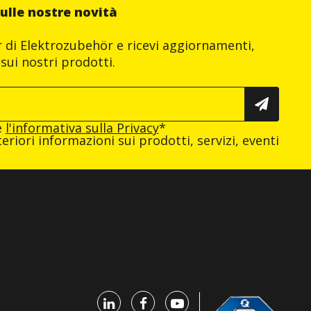
ulle nostre novità
er di Elektrozubehör e ricevi aggiornamenti,
sui nostri prodotti.
e
l'informativa sulla Privacy
*
eriori informazioni sui prodotti, servizi, eventi