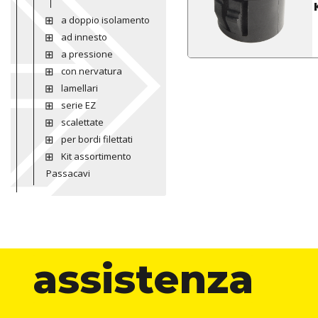
a doppio isolamento
ad innesto
a pressione
con nervatura
lamellari
serie EZ
scalettate
per bordi filettati
Kit assortimento
Passacavi
assistenza