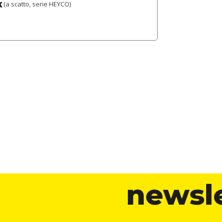
K
(a scatto, serie HEYCO)
newsl