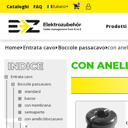
0
Cataloghi
FAQ
Italiano
Prodotti
Home
Entrata cavo
Boccole passacavo
con anel
CON ANEL
INDICE
Entrata cavo
Boccole passacavo
standard
basse
con membrana
semiaperte
con anello bloccacavo
K