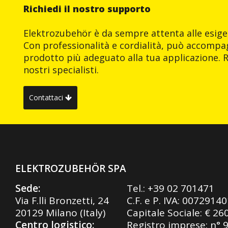
Richiedi il nostro supporto
Elektrozubehör è da sempre attenta alle esigen
Con professionalità e cordialità, può accompag
prodotto più adeguato alla tua applicazione. R
nostri specialisti.
Contattaci
ELEKTROZUBEHÖR SPA
Sede:
Tel.:
+39 02 701471
Via F.lli Bronzetti, 24
C.F. e P. IVA: 0072914
20129 Milano (Italy)
Capitale Sociale: € 26
Centro logistico:
Registro imprese: n° 