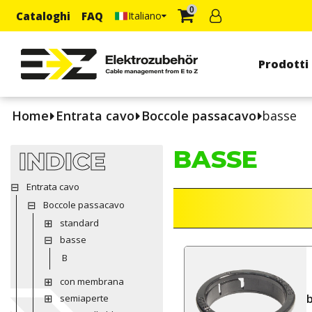
0
Cataloghi
FAQ
Italiano
Prodotti
Home
Entrata cavo
Boccole passacavo
basse
BASSE
INDICE
Entrata cavo
Boccole passacavo
standard
basse
B
con membrana
semiaperte