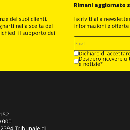
Rimani aggiornato s
ze dei suoi clienti.
Iscriviti alla newslett
narti nella scelta del
informazioni e offerte 
ichiedi il supporto dei
Dichiaro di accettar
Desidero ricevere ult
e notizie*
0152
0.000
92394 Tribunale di