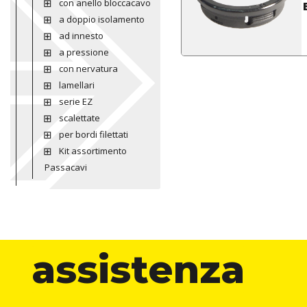
con anello bloccacavo
a doppio isolamento
ad innesto
a pressione
con nervatura
lamellari
serie EZ
scalettate
per bordi filettati
Kit assortimento
Passacavi
assistenza