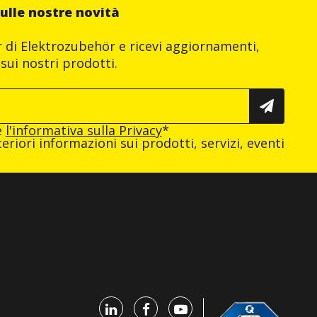
ulle nostre novità
er di Elektrozubehör e ricevi aggiornamenti,
sui nostri prodotti.
e
l'informativa sulla Privacy
*
eriori informazioni sui prodotti, servizi, eventi