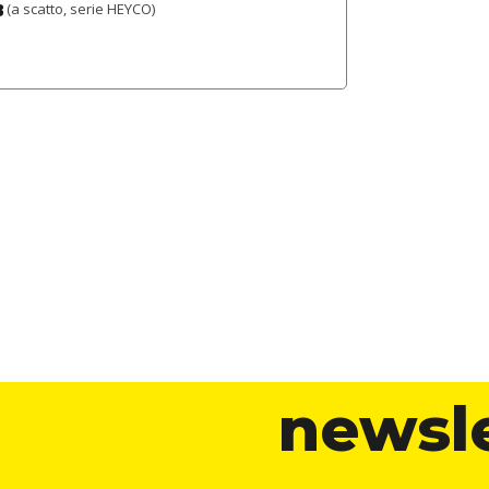
B
(a scatto, serie HEYCO)
newsl