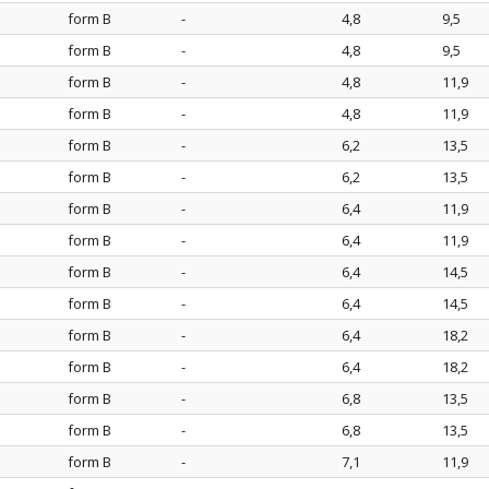
e
form B
-
4,8
9,5
form B
-
4,8
9,5
e
form B
-
4,8
11,9
form B
-
4,8
11,9
e
form B
-
6,2
13,5
form B
-
6,2
13,5
e
form B
-
6,4
11,9
form B
-
6,4
11,9
e
form B
-
6,4
14,5
form B
-
6,4
14,5
e
form B
-
6,4
18,2
form B
-
6,4
18,2
e
form B
-
6,8
13,5
form B
-
6,8
13,5
e
form B
-
7,1
11,9