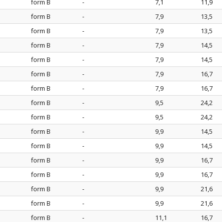
form B
-
7,1
11,9
e
form B
-
7,9
13,5
form B
-
7,9
13,5
e
form B
-
7,9
14,5
form B
-
7,9
14,5
e
form B
-
7,9
16,7
form B
-
7,9
16,7
e
form B
-
9,5
24,2
form B
-
9,5
24,2
e
form B
-
9,9
14,5
form B
-
9,9
14,5
e
form B
-
9,9
16,7
form B
-
9,9
16,7
e
form B
-
9,9
21,6
form B
-
9,9
21,6
e
form B
-
11,1
16,7