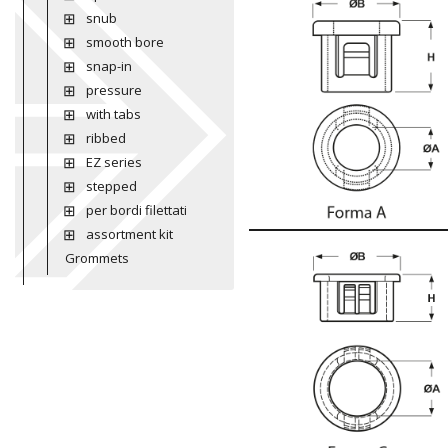
snub
smooth bore
snap-in
pressure
with tabs
ribbed
EZ series
stepped
per bordi filettati
assortment kit
Grommets