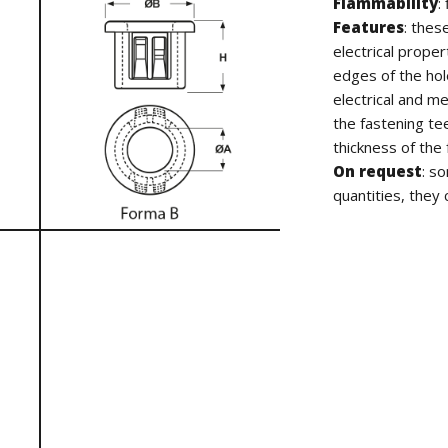
Flammability
:
Features
: thes
electrical prope
edges of the hol
electrical and m
the fastening te
thickness of the
On request
: s
quantities, they