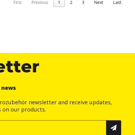
First
Previous
1
2
3
Next
Last
etter
r news
trozubehör newsletter and receive updates,
s on our products.