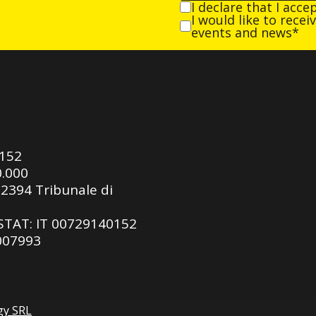
I declare that I acce
I would like to rece
events and news*
0152
0.000
92394 Tribunale di
ASTAT: IT 00729140152
 007993
gy SRL