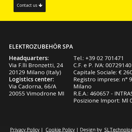
Contact us
ELEKTROZUBEHÖR SPA
Headquarters:
Tel.:
+39 02 701471
Via F.lli Bronzetti, 24
C.F. e P. IVA: 0072914
20129 Milano (Italy)
Capitale Sociale: € 26
Logistics center:
Registro imprese: n° 
Via Cadorna, 66/A
Milano
20055 Vimodrone MI
R.E.A.: 460657 - INTR
Posizione Import: Ml
Privacy Policy
|
Cookie Policy
| Design by
SLTechnolo