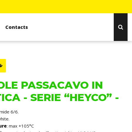
Contacts
OLE PASSACAVO IN
ICA - SERIE “HEYCO” -
amide 6/6.
white.
ure
: max +105°C