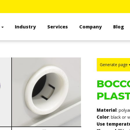
s
Industry
Services
Company
Blog
Generate page
BOCC
PLAST
Material
: poly
Color
: black or 
Use temperat