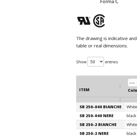
The drawing is indicative an
table or real dimensions.
Show
entries
ITEM
Colo
SB 250-040 BIANCHE
Whit
ITEM
Colo
SB 250-040 NERE
black
SB 250-2 BIANCHE
Whit
SB 250-2 NERE
black