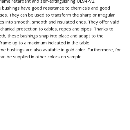
 flame retardant and self-extinguishing UL94-V2.
e bushings have good resistance to chemicals and good
rties. They can be used to transform the sharp or irregular
es into smooth, smooth and insulated ones. They offer valid
echanical protection to cables, ropes and pipes. Thanks to
eth, these bushings snap into place and adapt to the
 frame up to a maximum indicated in the table.
ome bushings are also available in gold color. Furthermore, for
 can be supplied in other colors on sample