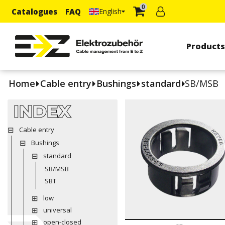
0
Catalogues
FAQ
English
Product
Home
Cable entry
Bushings
standard
SB/MSB
INDEX
Cable entry
Bushings
standard
SB/MSB
SBT
low
universal
open-closed