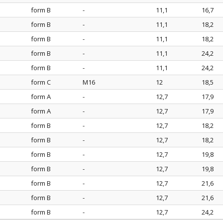
form B
-
11,1
16,7
e
form B
-
11,1
18,2
form B
-
11,1
18,2
e
form B
-
11,1
24,2
form B
-
11,1
24,2
form C
M16
12
18,5
e
form A
-
12,7
17,9
form A
-
12,7
17,9
e
form B
-
12,7
18,2
form B
-
12,7
18,2
e
form B
-
12,7
19,8
form B
-
12,7
19,8
e
form B
-
12,7
21,6
form B
-
12,7
21,6
e
form B
-
12,7
24,2