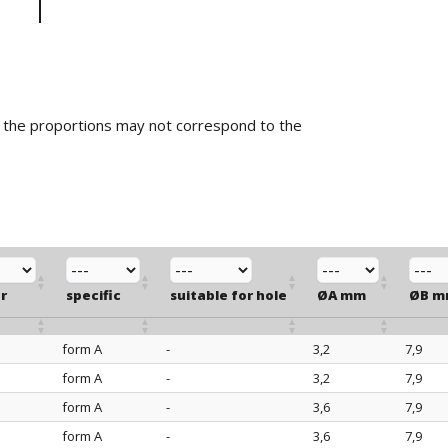
d the proportions may not correspond to the
r
specific
suitable for hole
ØA mm
ØB 
e
form A
-
3,2
7,9
r
specific
suitable for hole
ØA mm
ØB 
form A
-
3,2
7,9
e
form A
-
3,6
7,9
form A
-
3,6
7,9