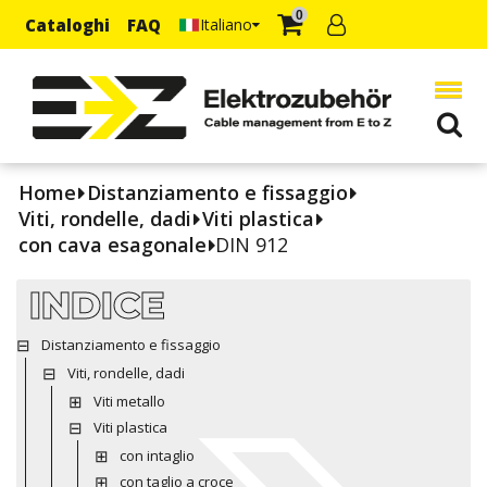
0
Cataloghi
FAQ
Italiano
Home
Distanziamento e fissaggio
Viti, rondelle, dadi
Viti plastica
con cava esagonale
DIN 912
INDICE
Distanziamento e fissaggio
Viti, rondelle, dadi
Viti metallo
Viti plastica
con intaglio
con taglio a croce