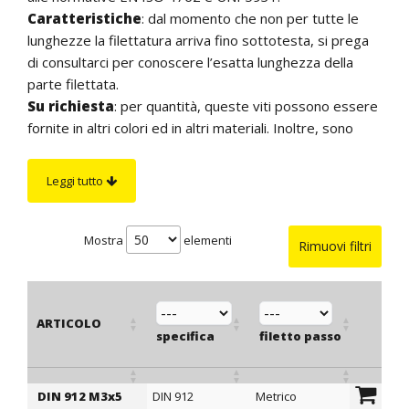
Caratteristiche
: dal momento che non per tutte le
lunghezze la filettatura arriva fino sottotesta, si prega
di consultarci per conoscere l’esatta lunghezza della
parte filettata.
Su richiesta
: per quantità, queste viti possono essere
fornite in altri colori ed in altri materiali. Inoltre, sono
disponibili viti in altre lunghezze e viti con filettatura
M14.
Leggi tutto
Mostra
elementi
Rimuovi filtri
ARTICOLO
specifica
filetto passo
filett
DIN 912 M3x5
DIN 912
Metrico
3
ARTICOLO