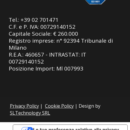
Tel.:
+39 02 701471
C.F. e P. IVA: 00729140152
Capitale Sociale: € 260.000
Registro imprese: n° 92394 Tribunale di
Milano
R.E.A.: 460657 - INTRASTAT: IT
00729140152
Posizione Import: Ml 007993
Privacy Policy
|
Cookie Policy
| Design by
SLTechnology SRL
Le tue preferenze relative alla privacy