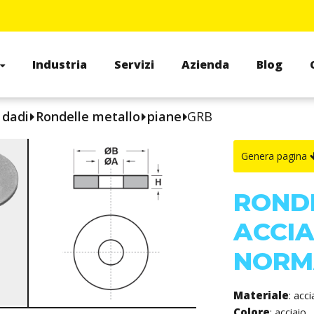
Industria
Servizi
Azienda
Blog
, dadi
Rondelle metallo
piane
GRB
Genera pagina
RONDE
ACCIA
NORMA
Materiale
: acc
Colore
: acciaio.