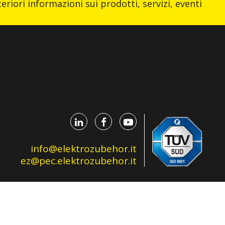
eriori informazioni sui prodotti, servizi, eventi
info@elektrozubehor.it
ez@pec.elektrozubehor.it