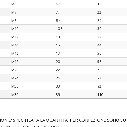
M6
6,4
18
M7
7,4
22
M8
8,4
24
M10
10,5
30
M12
13
37
M14
15
44
M16
17
50
M18
20
56
M20
22
60
M24
26
72
M30
33
92
M36
39
110
I NON E' SPECIFICATA LA QUANTITA’ PER CONFEZIONE SONO 
 AL NOSTRO UFFICIO VENDITE.