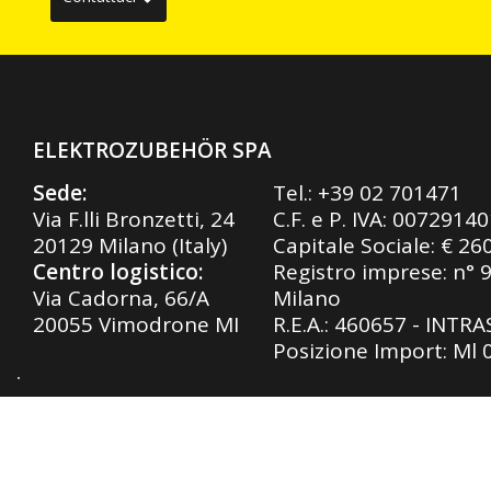
ELEKTROZUBEHÖR SPA
Sede:
Tel.:
+39 02 701471
Via F.lli Bronzetti, 24
C.F. e P. IVA: 0072914
20129 Milano (Italy)
Capitale Sociale: € 26
Centro logistico:
Registro imprese: n° 
Via Cadorna, 66/A
Milano
20055 Vimodrone MI
R.E.A.: 460657 - INTR
Posizione Import: Ml
Privacy Policy
|
Cookie Policy
| Design by
SLTechnolo