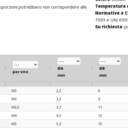
Temperatura 
proporzioni potrebbero non corrispondere alle
Normative e C
7093 e UNI 659
Su richiesta
: 
ØA
ØB
per vite
mm
mm
M2
2,2
6
per vite
ØA
ØB
M3
3,2
9
mm
mm
M3,5
3,7
11
M4
4,3
12
M5
5,3
15