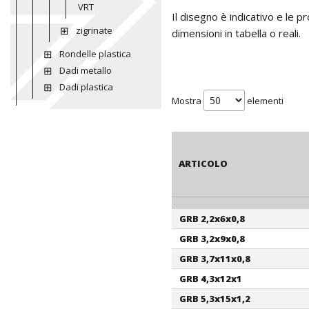
VRT
Il disegno è indicativo e le 
zigrinate
dimensioni in tabella o reali.
Rondelle plastica
Dadi metallo
Dadi plastica
Mostra
elementi
ARTICOLO
GRB 2,2x6x0,8
ARTICOLO
GRB 3,2x9x0,8
GRB 3,7x11x0,8
GRB 4,3x12x1
GRB 5,3x15x1,2