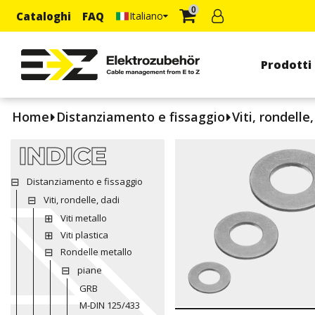
0
Cataloghi
FAQ
Italiano
Prodotti
Home
Distanziamento e fissaggio
Viti, rondelle
INDICE
Distanziamento e fissaggio
Viti, rondelle, dadi
Viti metallo
Viti plastica
Rondelle metallo
piane
GRB
M-DIN 125/433