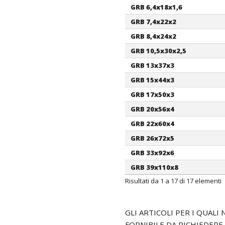
GRB 6,4x18x1,6
GRB 7,4x22x2
GRB 8,4x24x2
GRB 10,5x30x2,5
GRB 13x37x3
GRB 15x44x3
GRB 17x50x3
GRB 20x56x4
GRB 22x60x4
GRB 26x72x5
GRB 33x92x6
GRB 39x110x8
Risultati da 1 a 17 di 17 elementi
GLI ARTICOLI PER I QUAL
FORNIBILE DA RICHIEDERE