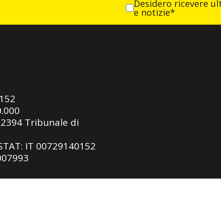
Desidero ricevere ult
e notizie*
0152
0.000
92394 Tribunale di
ASTAT: IT 00729140152
 007993
gy SRL