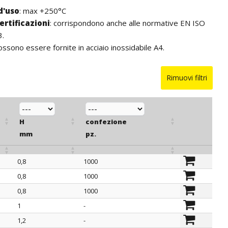
d'uso
: max +250°C
ertificazioni
: corrispondono anche alle normative EN ISO
3.
possono essere fornite in acciaio inossidabile A4.
Rimuovi filtri
H
confezione
mm
pz.
0,8
1000
H
confezione
0,8
1000
mm
pz.
0,8
1000
1
-
1,2
-