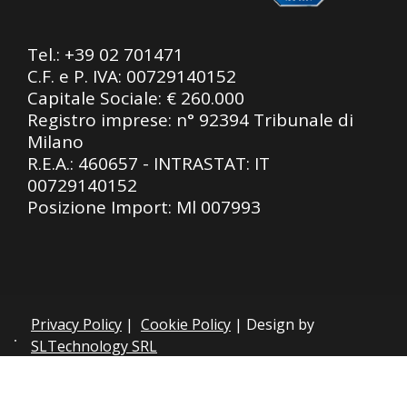
Tel.:
+39 02 701471
C.F. e P. IVA: 00729140152
Capitale Sociale: € 260.000
Registro imprese: n° 92394 Tribunale di
Milano
R.E.A.: 460657 - INTRASTAT: IT
00729140152
Posizione Import: Ml 007993
Privacy Policy
|
Cookie Policy
| Design by
SLTechnology SRL
Le tue preferenze relative alla privacy