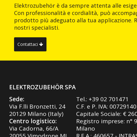
Elektrozubehör è da sempre attenta alle esigen
Con professionalità e cordialità, può accompag
prodotto più adeguato alla tua applicazione. R
nostri specialisti.
Contattaci
ELEKTROZUBEHÖR SPA
Sede:
Tel.:
+39 02 701471
Via F.lli Bronzetti, 24
C.F. e P. IVA: 0072914
20129 Milano (Italy)
Capitale Sociale: € 26
Centro logistico:
Registro imprese: n° 
Via Cadorna, 66/A
Milano
20055 Vimodrone MI
R.E.A.: 460657 - INTR