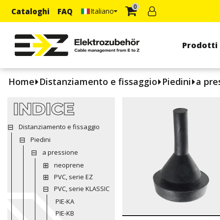
0
Cataloghi
FAQ
Italiano
Prodotti
Home
Distanziamento e fissaggio
Piedini
a pre
INDICE
Distanziamento e fissaggio
Piedini
a pressione
neoprene
PVC, serie EZ
PVC, serie KLASSIC
PIE-KA
PIE-KB