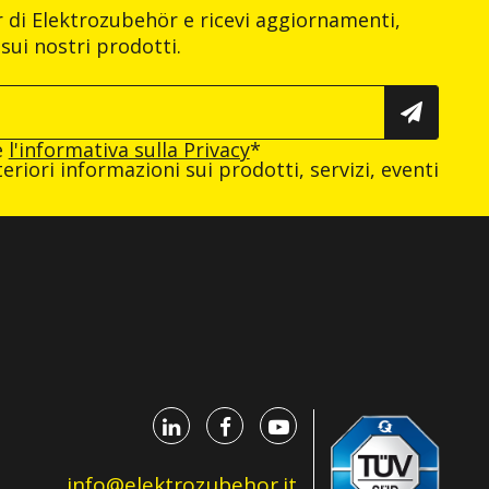
er di Elektrozubehör e ricevi aggiornamenti,
sui nostri prodotti.
e
l'informativa sulla Privacy
*
eriori informazioni sui prodotti, servizi, eventi
info@elektrozubehor.it