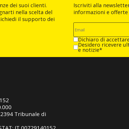
ze dei suoi clienti.
Iscriviti alla newslett
narti nella scelta del
informazioni e offerte 
ichiedi il supporto dei
Dichiaro di accettar
Desidero ricevere ult
e notizie*
0152
0.000
92394 Tribunale di
ASTAT: IT 00729140152