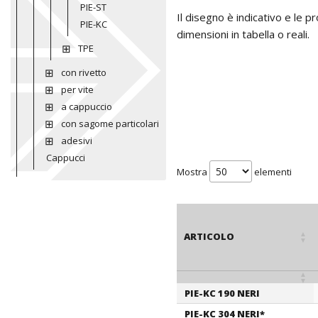
PIE-ST
Il disegno è indicativo e le 
PIE-KC
dimensioni in tabella o reali.
TPE
con rivetto
per vite
a cappuccio
con sagome particolari
adesivi
Cappucci
Mostra
elementi
ARTICOLO
PIE-KC 190 NERI
ARTICOLO
PIE-KC 304 NERI*