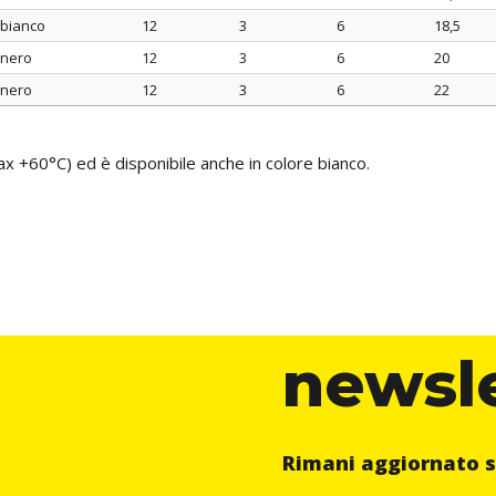
mm
mm
mm
mm
bianco
12
3
6
18,5
nero
12
3
6
20
nero
12
3
6
22
x +60°C) ed è disponibile anche in colore bianco.
newsl
Rimani aggiornato s