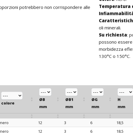
Temperatura 
proporzioni potrebbero non corrispondere alle
Infiammabilit
Caratteristic
oli minerali.
Su richiesta
:
p
possono essere r
morbidezza e
fl
130°C o 150°C.
ØB
ØB1
ØG
H
colore
mm
mm
mm
mm
nero
12
3
6
18,5
colore
ØB
ØB1
ØG
H
nero
12
3
6
18,5