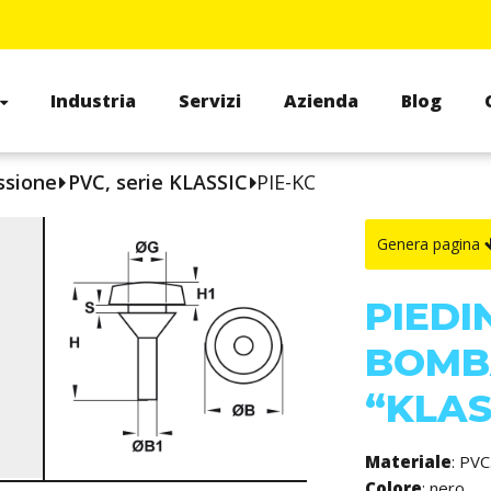
Industria
Servizi
Azienda
Blog
ssione
PVC, serie KLASSIC
PIE-KC
Genera pagina
PIEDI
BOMBA
“KLAS
Materiale
: PVC
Colore
: nero.