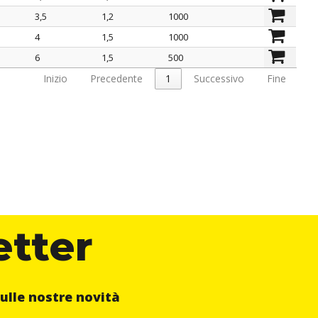
mm
mm
pz.
3,5
1,2
1000
4
1,5
1000
6
1,5
500
Inizio
Precedente
1
Successivo
Fine
etter
ulle nostre novità