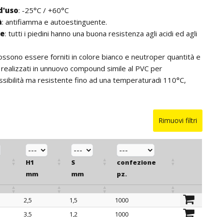
d'uso
: -25°C / +60°C
à
: antifiamma e autoestinguente.
he
:
tutti i piedini hanno una buona resistenza agli acidi ed agli
ossono essere forniti in colore bianco e neutro
per quantità e
ealizzati in un
nuovo compound simile al PVC per
essibilità ma resistente fino ad una temperatura
di 110°C,
Rimuovi filtri
H1
S
confezione
mm
mm
pz.
2,5
1,5
1000
H1
S
confezione
3,5
1,2
1000