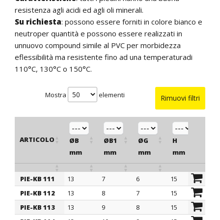
resistenza agli acidi ed agli oli minerali.
Su richiesta
:
possono essere forniti in colore bianco e
neutro
per quantità e possono essere realizzati in
un
nuovo compound simile al PVC per morbidezza
e
flessibilità ma resistente fino ad una temperatura
di
110°C, 130°C o 150°C.
Mostra
elementi
Rimuovi filtri
ARTICOLO
ØB
ØB1
ØG
H
H1
mm
mm
mm
mm
mm
PIE-KB 111
13
7
6
15
9
ARTICOLO
ØB
ØB1
ØG
H
H1
PIE-KB 112
13
8
7
15
9
mm
mm
mm
mm
mm
PIE-KB 113
13
9
8
15
9