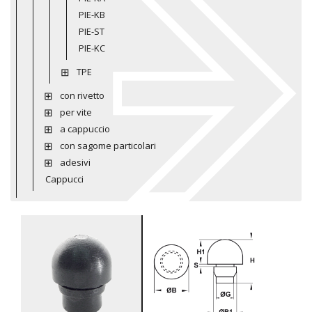
PIE-KB
PIE-ST
PIE-KC
TPE
con rivetto
per vite
a cappuccio
con sagome particolari
adesivi
Cappucci