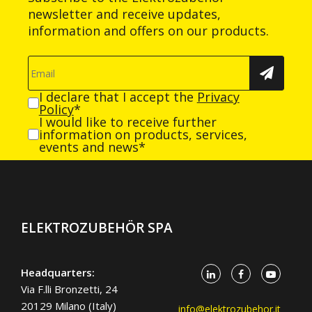
newsletter and receive updates,
information and offers on our products.
I declare that I accept the
Privacy
Policy
*
I would like to receive further
information on products, services,
events and news*
ELEKTROZUBEHÖR SPA
Headquarters:
Via F.lli Bronzetti, 24
20129 Milano (Italy)
info@elektrozubehor.it