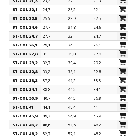
ST-COL 21,3
23,2
27
21,3
26,9
ST-COL 22,1
24,7
28,5
22,1
25,4
ST-COL 22,5
25,5
28,9
22,5
29
ST-COL 24,6
27,7
31,8
24,6
26,2
ST-COL 24,7
27,7
32
24,7
30
ST-COL 26,1
29,1
34
26,1
25,4
ST-COL 27,8
31
35,8
27,8
25,4
ST-COL 29,2
32,7
39,4
29,2
25,4
ST-COL 32,8
33,2
38,1
32,8
25,4
ST-COL 33,3
37,2
41,2
33,3
25,4
ST-COL 34,1
38,8
44,5
34,1
25,4
ST-COL 36,9
40,7
44,5
36,9
25,4
ST-COL 41
44,1
48,4
41
28,6
ST-COL 45,9
49,2
54,9
45,9
31,8
ST-COL 46,2
46,6
51,6
46,2
19,1
ST-COL 48,2
52,7
57,1
48,2
26,4