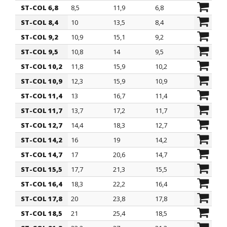
ØG mm
ØB mm
ØB1 mm
H mm
ST-COL 6,8
8,5
11,9
6,8
15,9
ST-COL 8,4
10
13,5
8,4
20,5
ST-COL 9,2
10,9
15,1
9,2
19,1
ST-COL 9,5
10,8
14
9,5
20,5
ST-COL 10,2
11,8
15,9
10,2
19,1
ST-COL 10,9
12,3
15,9
10,9
20,3
ST-COL 11,4
13
16,7
11,4
14,3
ST-COL 11,7
13,7
17,2
11,7
22
ST-COL 12,7
14,4
18,3
12,7
20,6
ST-COL 14,2
16
19
14,2
22,9
ST-COL 14,7
17
20,6
14,7
19,1
ST-COL 15,5
17,7
21,3
15,5
19,8
ST-COL 16,4
18,3
22,2
16,4
23,5
ST-COL 17,8
20
23,8
17,8
24,5
ST-COL 18,5
21
25,4
18,5
21,3