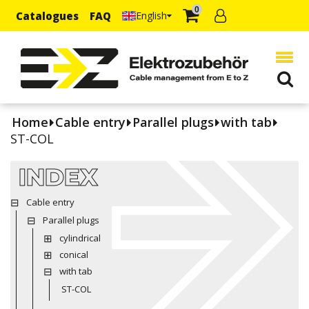
0
Catalogues
FAQ
English
Home
Cable entry
Parallel plugs
with tab
ST-COL
INDEX
Cable entry
Parallel plugs
cylindrical
conical
with tab
ST-COL