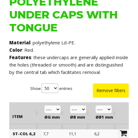
POLYETHYLENE
UNDER CAPS WITH
TONGUE
Material
: polyethylene Ld-PE.
Color
: Red.
Features
: these undercaps are generally applied inside
the holes (threaded or smooth) and are distinguished
by the central tab which facilitates removal.
Show
entries
Remove filters
ITEM
ØG mm
ØB mm
ØB1 mm
H mm
ST-COL 6,2
7,7
11,1
6,2
20,5
ITEM