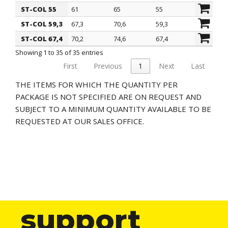
ST-COL 55
61
65
55
26
ST-COL 59,3
67,3
70,6
59,3
31,5
ST-COL 67,4
70,2
74,6
67,4
26
Showing 1 to 35 of 35 entries
First
Previous
1
Next
Last
THE ITEMS FOR WHICH THE QUANTITY PER
PACKAGE IS NOT SPECIFIED ARE ON REQUEST AND
SUBJECT TO A MINIMUM QUANTITY AVAILABLE TO BE
REQUESTED AT OUR SALES OFFICE.
support