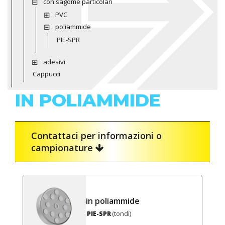
con sagome particolari
PVC
poliammide
PIE-SPR
adesivi
Cappucci
IN POLIAMMIDE
Contattaci per informazioni o
campionature
in poliammide
(tondi)
PIE-SPR