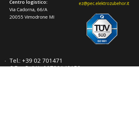
Centro logistico:
ez@pec.elektrozubehor.it
Via Cadorna, 66/A
20055 Vimodrone MI
Tel.:
+39 02 701471
C.F. e P. IVA: 00729140152
Capitale Sociale: € 260.000
Registro imprese: n° 92394 Tribunale di
Milano
R.E.A.: 460657 - INTRASTAT: IT
00729140152
Posizione Import: Ml 007993