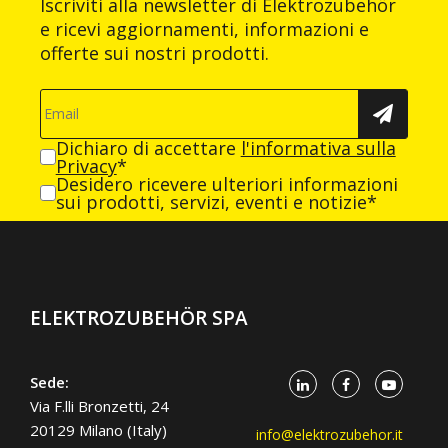
Iscriviti alla newsletter di Elektrozubehör
e ricevi aggiornamenti, informazioni e
offerte sui nostri prodotti.
Dichiaro di accettare
l'informativa sulla
Privacy
*
Desidero ricevere ulteriori informazioni
sui prodotti, servizi, eventi e notizie*
ELEKTROZUBEHÖR SPA
Sede:
Via F.lli Bronzetti, 24
20129 Milano (Italy)
info@elektrozubehor.it