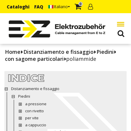
0
Cataloghi
FAQ
Italiano
Home
Distanziamento e fissaggio
Piedini
con sagome particolari
poliammide
INDICE
Distanziamento e fissaggio
Piedini
a pressione
con rivetto
per vite
a cappuccio